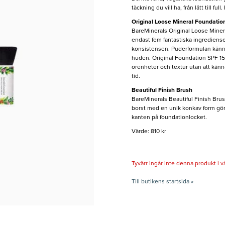
täckning du vill ha, från lätt till f
Original Loose Mineral Foundatio
BareMinerals Original Loose Miner
endast fem fantastiska ingredienser
konsistensen. Puderformulan känns 
huden. Original Foundation SPF 15 g
orenheter och textur utan att känn
tid.
Beautiful Finish Brush
BareMinerals Beautiful Finish Brus
borst med en unik konkav form gör 
kanten på foundationlocket.
Värde: 810 kr
Tyvärr ingår inte denna produkt i vårt
Till butikens startsida »