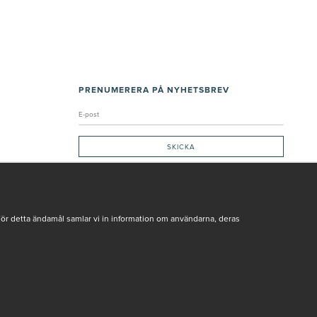
PRENUMERERA PÅ NYHETSBREV
Genom att ge min e-post, accepterar jag Seth och Sally
integritetspolicy
De uppgifter du matar in kommer endast användas till våra nyhetsbrev.
För detta ändamål samlar vi in information om användarna, deras