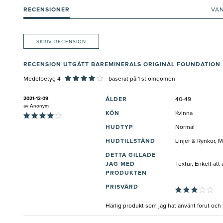
RECENSIONER
VA
SKRIV RECENSION
RECENSION UTGÅTT BAREMINERALS ORIGINAL FOUNDATION 
Medelbetyg 4
baserat på
1
st omdömen
2021-12-09
ÅLDER
40-49
av
Anonym
KÖN
Kvinna
HUDTYP
Normal
HUDTILLSTÅND
Linjer & Rynkor, 
DETTA GILLADE
JAG MED
Textur, Enkelt att
PRODUKTEN
PRISVÄRD
Härlig produkt som jag hat använt förut oc