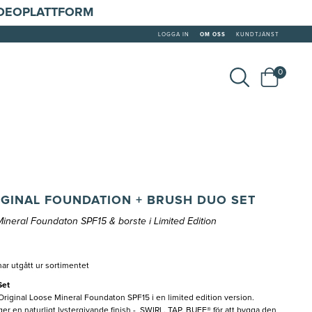
IDEOPLATTFORM
LOGGA IN
OM OSS
KUNDTJÄNST
0
GINAL FOUNDATION + BRUSH DUO SET
ineral Foundaton SPF15 & borste i Limited Edition
ar utgått ur sortimentet
Set
Original Loose Mineral Foundaton SPF15 i en limited edition version.
r en naturligt lystergivande finish - SWIRL, TAP, BUFF® för att bygga den