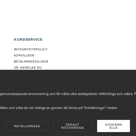
KUNDSERVICE
INTEGRITETSPOLICY
KÖPVILLKOR
BETALNINGSVILLKOR
SÅ HANDLAR DU
VANLIGA FRÅGOR ORDER
OM OSS
JOBBA MED OSS
REKLAMATION
personanpassad annonsering och för hålla våra webbplatser tillförlitliga och säkra. 
COOKIE-INSTÄLLNINGAR
tillåter och vilka du vill stänga av genom att klicka på "Inställningar" nedan.
ENDAST
GODKÄNN
INSTÄLLNINGAR
NÖDVÄNDIGA
ALLA
INSTORE
4,9 I BETYG BASERAT PÅ ÖVER 5000 OMDÖMEN