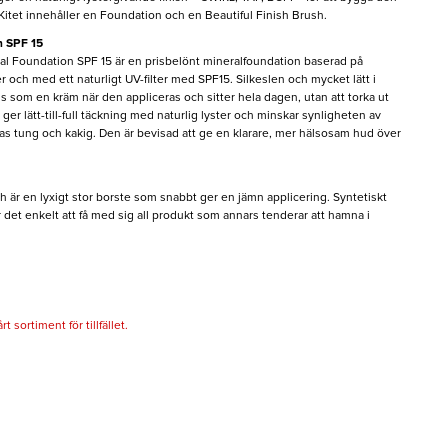
ull. Kitet innehåller en Foundation och en Beautiful Finish Brush.
n SPF 15
al Foundation SPF 15 är en prisbelönt mineralfoundation baserad på
 och med ett naturligt UV-filter med SPF15. Silkeslen och mycket lätt i
som en kräm när den appliceras och sitter hela dagen, utan att torka ut
er lätt-till-full täckning med naturlig lyster och minskar synligheten av
as tung och kakig. Den är bevisad att ge en klarare, mer hälsosam hud över
h är en lyxigt stor borste som snabbt ger en jämn applicering. Syntetiskt
det enkelt att få med sig all produkt som annars tenderar att hamna i
 sortiment för tillfället.