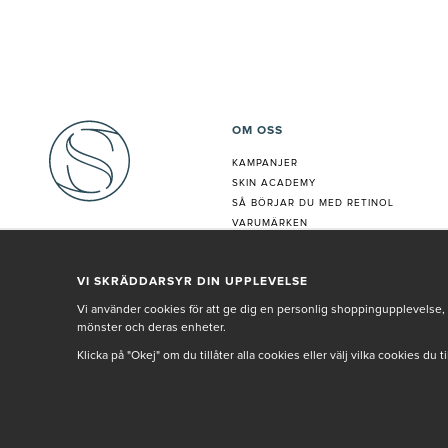
OM OSS
KAMPANJER
SKIN ACADEMY
S
Å BÖRJAR DU MED RETINOL
VARUMÄRKEN
HUDANALYS
BEHANDLING
VI SKRÄDDARSYR DIN UPPLEVELSE
VÅR PERSONAL
Vi använder cookies för att ge dig en personlig shoppingupplevelse, 
mönster och deras enheter.
Klicka på "Okej" om du tillåter alla cookies eller välj vilka cookies du 
© SETH AND SALLY 2025
PRIVACY POLICY
TERMS & CONDITIONS