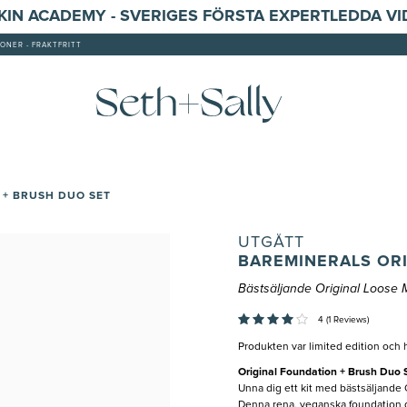
SKIN ACADEMY - SVERIGES FÖRSTA EXPERTLEDDA V
ONER - FRAKTFRITT
 + BRUSH DUO SET
UTGÅTT
BAREMINERALS ORI
Bästsäljande Original Loose M
4 (1 Reviews)
Produkten var limited edition och h
Original Foundation + Brush Duo 
Unna dig ett kit med bästsäljande 
Denna rena, veganska foundation ge