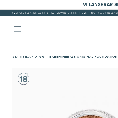
VI LANSERAR 
SVERIGES LEDANDE EXPERTER PÅ HUDVÅRD ONLINE
|
ÖVER 7200+ ★★★★★ RECENSI
/
UTGÅTT BAREMINERALS ORIGINAL FOUNDATION
STARTSIDA