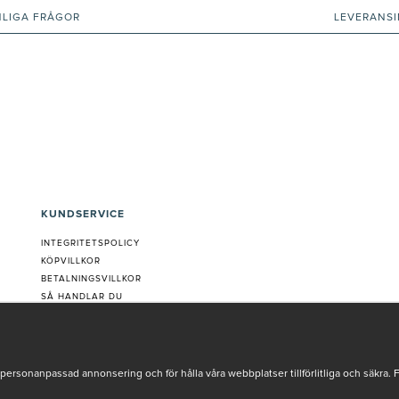
NLIGA FRÅGOR
LEVERANS
KUNDSERVICE
INTEGRITETSPOLICY
KÖPVILLKOR
BETALNINGSVILLKOR
SÅ HANDLAR DU
VANLIGA FRÅGOR ORDER
OM OSS
JOBBA MED OSS
REKLAMATION
personanpassad annonsering och för hålla våra webbplatser tillförlitliga och säkra. 
COOKIE-INSTÄLLNINGAR