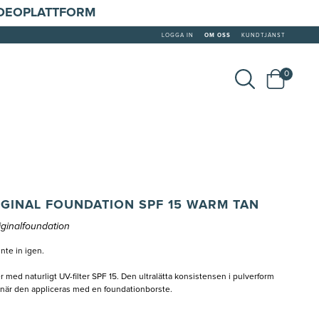
IDEOPLATTFORM
LOGGA IN
OM OSS
KUNDTJÄNST
0
GINAL FOUNDATION SPF 15 WARM TAN
ginalfoundation
nte in igen.
 med naturligt UV-filter SPF 15. Den ultralätta konsistensen i pulverform
ag när den appliceras med en foundationborste.