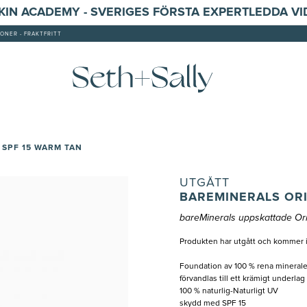
SKIN ACADEMY - SVERIGES FÖRSTA EXPERTLEDDA V
ONER - FRAKTFRITT
 SPF 15 WARM TAN
UTGÅTT
BAREMINERALS ORI
bareMinerals uppskattade Ori
Produkten har utgått och kommer i
Foundation av 100 % rena mineraler
förvandlas till ett krämigt underl
100 % naturlig-Naturligt UV
skydd med SPF 15