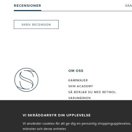
RECENSIONER
VA
SKRIV RECENSION
OM OSS
KAMPANJER
SKIN ACADEMY
S
Å BÖRJAR DU MED RETINOL
VARUMÄRKEN
HUDANALYS
BEHANDLING
VI SKRÄDDARSYR DIN UPPLEVELSE
VÅR PERSONAL
Vi använder cookies för att ge dig en personlig shoppingupplevelse, 
mönster och deras enheter.