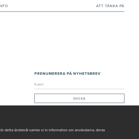
INFO
ATT TÄNKA PÅ
PRENUMERERA PÅ NYHETSBREV
Genom att ge min e-post, accepterar jag Seth och Sally
integritetspolicy
De uppgifter du matar in kommer endast användas till våra nyhetsbrev.
För detta ändamål samlar vi in information om användarna, deras