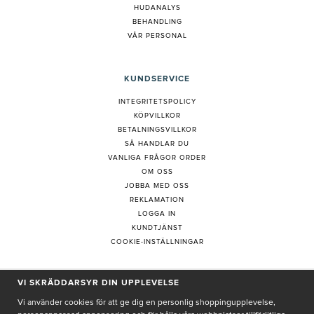
HUDANALYS
BEHANDLING
VÅR PERSONAL
KUNDSERVICE
INTEGRITETSPOLICY
KÖPVILLKOR
BETALNINGSVILLKOR
SÅ HANDLAR DU
VANLIGA FRÅGOR ORDER
OM OSS
JOBBA MED OSS
REKLAMATION
LOGGA IN
KUNDTJÄNST
COOKIE-INSTÄLLNINGAR
VI SKRÄDDARSYR DIN UPPLEVELSE
PRENUMERERA PÅ NYHETSBREV
Vi använder cookies för att ge dig en personlig shoppingupplevelse,