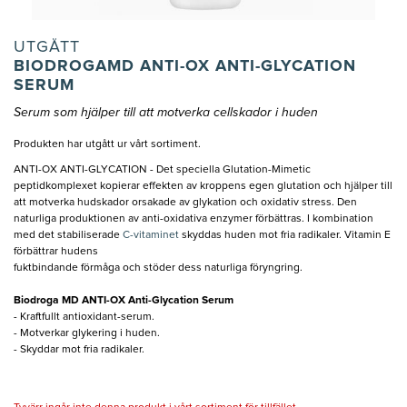
UTGÅTT
BIODROGAMD ANTI-OX ANTI-GLYCATION
SERUM
Serum som hjälper till att motverka cellskador i huden
Produkten har utgått ur vårt sortiment.
ANTI-OX ANTI-GLYCATION - Det speciella Glutation-Mimetic
peptidkomplexet kopierar effekten av kroppens egen glutation och hjälper till
att motverka hudskador orsakade av glykation och oxidativ stress. Den
naturliga produktionen av anti-oxidativa enzymer förbättras. I kombination
med det stabiliserade
C-vitaminet
skyddas huden mot fria radikaler. Vitamin E
förbättrar hudens
fuktbindande förmåga och stöder dess naturliga föryngring.
Biodroga MD ANTI-OX Anti-Glycation Serum
- Kraftfullt antioxidant-serum.
- Motverkar glykering i huden.
- Skyddar mot fria radikaler.