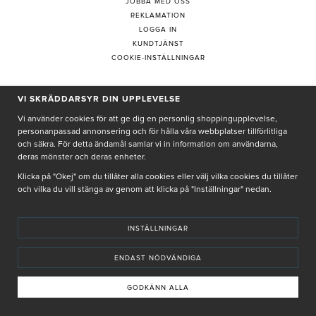
JOBBA MED OSS
REKLAMATION
LOGGA IN
KUNDTJÄNST
COOKIE-INSTÄLLNINGAR
VI SKRÄDDARSYR DIN UPPLEVELSE
PRENUMERERA PÅ NYHETSBREV
Vi använder cookies för att ge dig en personlig shoppingupplevelse,
personanpassad annonsering och för hålla våra webbplatser tillförlitliga
och säkra. För detta ändamål samlar vi in information om användarna,
deras mönster och deras enheter.
Genom att ge min e-post, accepterar jag Seth och Sally
integritetspolicy
Klicka på "Okej" om du tillåter alla cookies eller välj vilka cookies du tillåter
och vilka du vill stänga av genom att klicka på "Inställningar" nedan.
De uppgifter du matar in kommer endast användas till våra nyhetsbrev.
INSTÄLLNINGAR
ENDAST NÖDVÄNDIGA
© SETH AND SALLY 2025
PRIVACY POLICY
TERMS & CONDITIONS
INSTORE
4,9 I BETYG BASERAT PÅ ÖVER 5000 OMDÖMEN
GODKÄNN ALLA
INNEHÅLLET OCH REKOMMENDATIONERNA PÅ DENNA SIDA ÄR FRAMTAGNA OCH GRANSKADE
AV VÅRA AUKTORISERADE HUDTERAPEUTER.