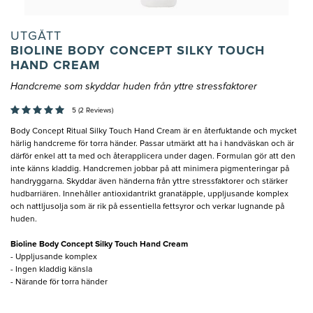
UTGÅTT
BIOLINE BODY CONCEPT SILKY TOUCH
HAND CREAM
Handcreme som skyddar huden från yttre stressfaktorer
5 (2 Reviews)
Body Concept Ritual Silky Touch Hand Cream är en återfuktande och mycket
härlig handcreme för torra händer. Passar utmärkt att ha i handväskan och är
därför enkel att ta med och återapplicera under dagen. Formulan gör att den
inte känns kladdig. Handcremen jobbar på att minimera pigmenteringar på
handryggarna. Skyddar även händerna från yttre stressfaktorer och stärker
hudbarriären. Innehåller antioxidantrikt granatäpple, uppljusande komplex
och nattljusolja som är rik på essentiella fettsyror och verkar lugnande på
huden.
Bioline Body Concept Silky Touch Hand Cream
- Uppljusande komplex
- Ingen kladdig känsla
- Närande för torra händer