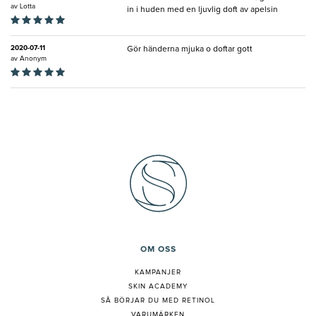
av
Lotta
in i huden med en ljuvlig doft av apelsin
2020-07-11
Gör händerna mjuka o doftar gott
av
Anonym
OM OSS
KAMPANJER
SKIN ACADEMY
S
Å BÖRJAR DU MED RETINOL
VARUMÄRKEN