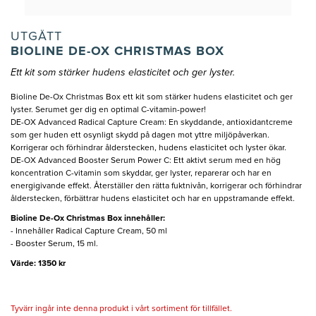
UTGÅTT
BIOLINE DE-OX CHRISTMAS BOX
Ett kit som stärker hudens elasticitet och ger lyster.
Bioline De-Ox Christmas Box ett kit som stärker hudens elasticitet och ger
lyster. Serumet ger dig en optimal C-vitamin-power!
DE-OX Advanced Radical Capture Cream: En skyddande, antioxidantcreme
som ger huden ett osynligt skydd på dagen mot yttre miljöpåverkan.
Korrigerar och förhindrar ålderstecken, hudens elasticitet och lyster ökar.
DE-OX Advanced Booster Serum Power C: Ett aktivt serum med en hög
koncentration C-vitamin som skyddar, ger lyster, reparerar och har en
energigivande effekt. Återställer den rätta fuktnivån, korrigerar och förhindrar
ålderstecken, förbättrar hudens elasticitet och har en uppstramande effekt.
Bioline De-Ox Christmas Box​ innehåller:
- Innehåller Radical Capture Cream, 50 ml
- Booster Serum, 15 ml.
Värde: 1350 kr
Tyvärr ingår inte denna produkt i vårt sortiment för tillfället.