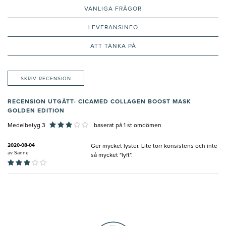
VANLIGA FRÅGOR
LEVERANSINFO
ATT TÄNKA PÅ
SKRIV RECENSION
RECENSION UTGÅTT- CICAMED COLLAGEN BOOST MASK
GOLDEN EDITION
Medelbetyg 3
baserat på
1
st omdömen
2020-08-04
Ger mycket lyster. Lite torr konsistens och inte
av
Sanne
så mycket "lyft".