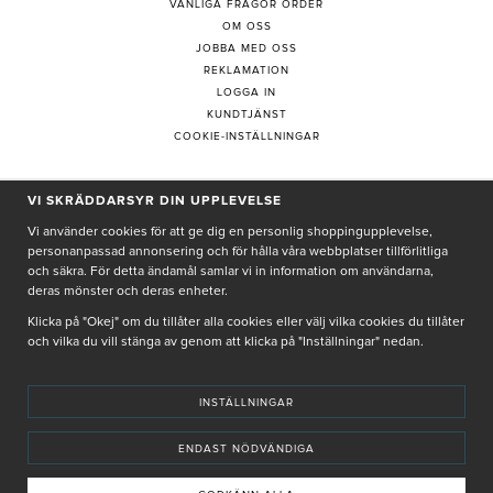
VANLIGA FRÅGOR ORDER
OM OSS
JOBBA MED OSS
REKLAMATION
LOGGA IN
KUNDTJÄNST
COOKIE-INSTÄLLNINGAR
VI SKRÄDDARSYR DIN UPPLEVELSE
PRENUMERERA PÅ NYHETSBREV
Vi använder cookies för att ge dig en personlig shoppingupplevelse,
personanpassad annonsering och för hålla våra webbplatser tillförlitliga
och säkra. För detta ändamål samlar vi in information om användarna,
deras mönster och deras enheter.
Genom att ge min e-post, accepterar jag Seth och Sally
integritetspolicy
Klicka på "Okej" om du tillåter alla cookies eller välj vilka cookies du tillåter
och vilka du vill stänga av genom att klicka på "Inställningar" nedan.
De uppgifter du matar in kommer endast användas till våra nyhetsbrev.
INSTÄLLNINGAR
ENDAST NÖDVÄNDIGA
© SETH AND SALLY 2025
PRIVACY POLICY
TERMS & CONDITIONS
INSTORE
4,9 I BETYG BASERAT PÅ ÖVER 5000 OMDÖMEN