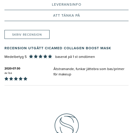
LEVERANSINFO
ATT TÄNKA PÅ
SKRIV RECENSION
RECENSION UTGÅTT CICAMED COLLAGEN BOOST MASK
Medelbetyg 5
baserat på
1
st omdömen
2020-07-30
Åtstramande, funkar jättebra som bas/primer
av
Isa
för makeup