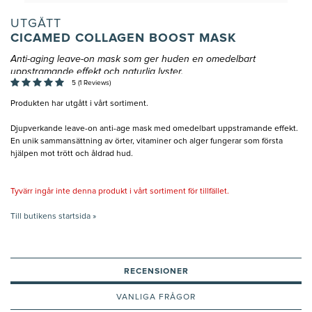
UTGÅTT
CICAMED COLLAGEN BOOST MASK
Anti-aging leave-on mask som ger huden en omedelbart
uppstramande effekt och naturlig lyster.
5 (1 Reviews)
Produkten har utgått i vårt sortiment.
Djupverkande leave-on anti-age mask med omedelbart uppstramande effekt.
En unik sammansättning av örter, vitaminer och alger fungerar som första
hjälpen mot trött och åldrad hud.
Tyvärr ingår inte denna produkt i vårt sortiment för tillfället.
Till butikens startsida »
RECENSIONER
VANLIGA FRÅGOR