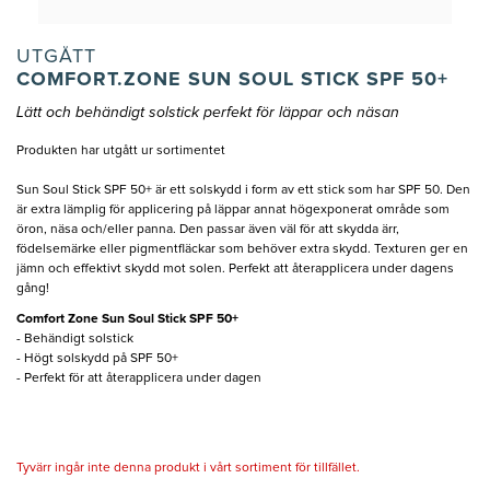
UTGÅTT
COMFORT.ZONE SUN SOUL STICK SPF 50+
Lätt och behändigt solstick perfekt för läppar och näsan
Produkten har utgått ur sortimentet
Sun Soul Stick SPF 50+ är ett solskydd i form av ett stick som har SPF 50. Den
är extra lämplig för applicering på läppar annat högexponerat område som
öron, näsa och/eller panna. Den passar även väl för att skydda ärr,
födelsemärke eller pigmentfläckar som behöver extra skydd. Texturen ger en
jämn och effektivt skydd mot solen. Perfekt att återapplicera under dagens
gång!
Comfort Zone Sun Soul Stick SPF 50+
- Behändigt solstick
- Högt solskydd på SPF 50+
- Perfekt för att återapplicera under dagen
Tyvärr ingår inte denna produkt i vårt sortiment för tillfället.