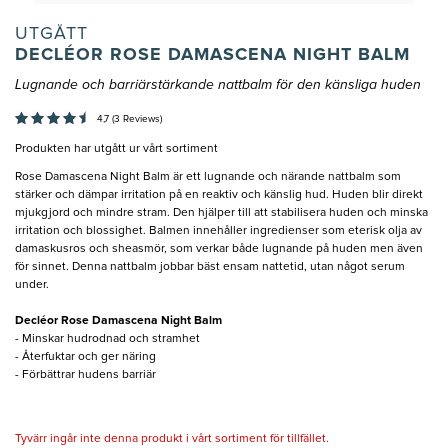
UTGÅTT
DECLÉOR ROSE DAMASCENA NIGHT BALM
Lugnande och barriärstärkande nattbalm för den känsliga huden
4,7 (3 Reviews)
Produkten har utgått ur vårt sortiment
Rose Damascena Night Balm är ett lugnande och närande nattbalm som
stärker och dämpar irritation på en reaktiv och känslig hud. Huden blir direkt
mjukgjord och mindre stram. Den hjälper till att stabilisera huden och minska
irritation och blossighet. Balmen innehåller ingredienser som eterisk olja av
damaskusros och sheasmör, som verkar både lugnande på huden men även
för sinnet. Denna nattbalm jobbar bäst ensam nattetid, utan något serum
under.
Decléor Rose Damascena Night Balm
- Minskar hudrodnad och stramhet
- Återfuktar och ger näring
- Förbättrar hudens barriär
Tyvärr ingår inte denna produkt i vårt sortiment för tillfället.