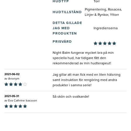
HUDTYP
Torr
Pigmentering, Rosacea,
HUDTILLSTÅND
Linjer & Rynkor, Yttorr
DETTA GILLADE
JAG MED
Ingredienserna
PRODUKTEN
PRISVÄRD
Night Balm fungerar mycket bra på min
speciella hud, har tidigare fått den
rekommenderad av min hudterapeut!
2021-06-02
Jag gillar att man fick med en liten hälsning
av
Anonym
samt instruktion för rengöring med andra
produkter i samma serie!
2021-05-31
Så skön och svalkande!
av
Eva Cathrine Isacsson