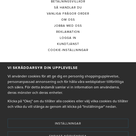
BETALNINGSVILLKOR
SÅ HANDLAR DU
VANLIGA FRÅGOR ORDER
OM OSS
JOBBA MED OSS
REKLAMATION
LOGGA IN
KUNDTJÄNST
COOKIE-INSTÄLLNINGAR
VI SKRÄDDARSYR DIN UPPLEVELSE
PRENUMERERA PÅ NYHETSBREV
Vi använder cookies för att ge dig en personlig shoppingupplevelse,
personanpassad annonsering och för hålla våra webbplatser tillförlitliga
och säkra. För detta ändamål samlar vi in information om användarna,
deras mönster och deras enheter.
Genom att ge min e-post, accepterar jag Seth och Sally
integritetspolicy
Klicka på "Okej" om du tillåter alla cookies eller välj vilka cookies du tillåter
och vilka du vill stänga av genom att klicka på "Inställningar" nedan.
De uppgifter du matar in kommer endast användas till våra nyhetsbrev.
INSTÄLLNINGAR