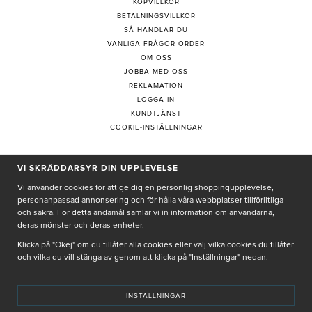
KÖPVILLKOR
BETALNINGSVILLKOR
SÅ HANDLAR DU
VANLIGA FRÅGOR ORDER
OM OSS
JOBBA MED OSS
REKLAMATION
LOGGA IN
KUNDTJÄNST
COOKIE-INSTÄLLNINGAR
VI SKRÄDDARSYR DIN UPPLEVELSE
PRENUMERERA PÅ NYHETSBREV
Vi använder cookies för att ge dig en personlig shoppingupplevelse,
personanpassad annonsering och för hålla våra webbplatser tillförlitliga
och säkra. För detta ändamål samlar vi in information om användarna,
deras mönster och deras enheter.
Genom att ge min e-post, accepterar jag Seth och Sally
integritetspolicy
Klicka på "Okej" om du tillåter alla cookies eller välj vilka cookies du tillåter
och vilka du vill stänga av genom att klicka på "Inställningar" nedan.
De uppgifter du matar in kommer endast användas till våra nyhetsbrev.
INSTÄLLNINGAR