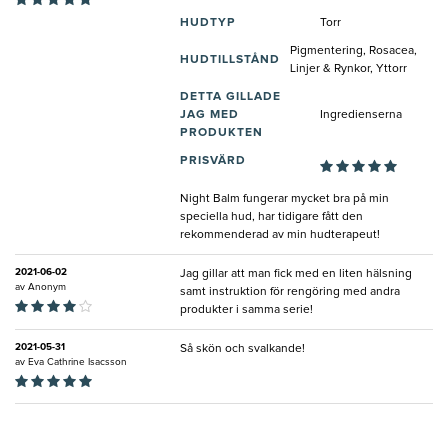
HUDTYP
Torr
Pigmentering, Rosacea,
HUDTILLSTÅND
Linjer & Rynkor, Yttorr
DETTA GILLADE
JAG MED
Ingredienserna
PRODUKTEN
PRISVÄRD
Night Balm fungerar mycket bra på min
speciella hud, har tidigare fått den
rekommenderad av min hudterapeut!
2021-06-02
Jag gillar att man fick med en liten hälsning
av
Anonym
samt instruktion för rengöring med andra
produkter i samma serie!
2021-05-31
Så skön och svalkande!
av
Eva Cathrine Isacsson