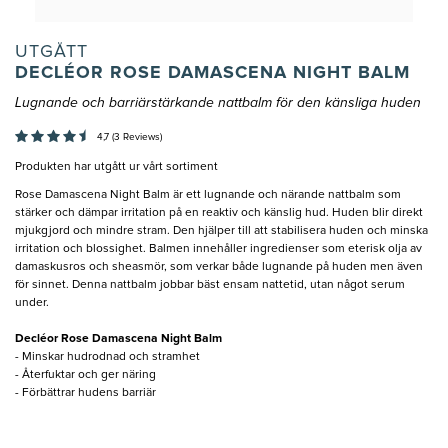
UTGÅTT
DECLÉOR ROSE DAMASCENA NIGHT BALM
Lugnande och barriärstärkande nattbalm för den känsliga huden
4,7 (3 Reviews)
Produkten har utgått ur vårt sortiment
Rose Damascena Night Balm är ett lugnande och närande nattbalm som
stärker och dämpar irritation på en reaktiv och känslig hud. Huden blir direkt
mjukgjord och mindre stram. Den hjälper till att stabilisera huden och minska
irritation och blossighet. Balmen innehåller ingredienser som eterisk olja av
damaskusros och sheasmör, som verkar både lugnande på huden men även
för sinnet. Denna nattbalm jobbar bäst ensam nattetid, utan något serum
under.
Decléor Rose Damascena Night Balm
- Minskar hudrodnad och stramhet
- Återfuktar och ger näring
- Förbättrar hudens barriär