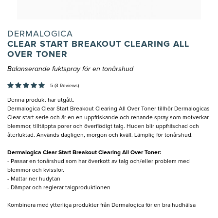
DERMALOGICA
CLEAR START BREAKOUT CLEARING ALL
OVER TONER
Balanserande fuktspray för en tonårshud
5 (3 Reviews)
Denna produkt har utgått.
Dermalogica Clear Start Breakout Clearing All Over Toner tillhör Dermalogicas
Clear start serie och är en en uppfriskande och renande spray som motverkar
blemmor, tilltäppta porer och överflödigt talg. Huden blir uppfräschad och
återfuktad. Används dagligen, morgon och kväll. Lämplig för tonårshud.
Dermalogica Clear Start Breakout Clearing All Over Toner:
- Passar en tonårshud som har överkott av talg och/eller problem med
blemmor och kvisslor.
- Mattar ner hudytan
- Dämpar och reglerar talgproduktionen
Kombinera med ytterliga produkter från Dermalogica för en bra hudhälsa