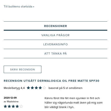
Till butikens startsida »
RECENSIONER
VANLIGA FRÅGOR
LEVERANSINFO
ATT TÄNKA PÅ
SKRIV RECENSION
RECENSION UTGÅTT DERMALOGICA OIL FREE MATTE SPF30
Medelbetyg 4,4
baserat på
5
st omdömen
2020-12-09
Känns först lite fet men sjunker in fint och
av
Madeleine
håller sig någorlunda matt även på mig som
blir väldigt blank i hyn.