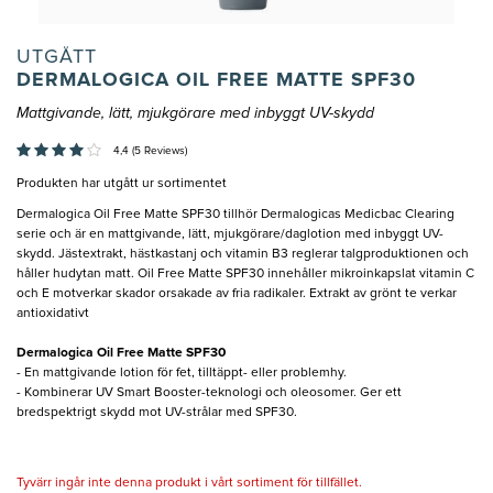
UTGÅTT
DERMALOGICA OIL FREE MATTE SPF30
Mattgivande, lätt, mjukgörare med inbyggt UV-skydd
4,4 (5 Reviews)
Produkten har utgått ur sortimentet
Dermalogica Oil Free Matte SPF30 tillhör Dermalogicas Medicbac Clearing
serie och är en mattgivande, lätt, mjukgörare/daglotion med inbyggt UV-
skydd. Jästextrakt, hästkastanj och vitamin B3 reglerar talgproduktionen och
håller hudytan matt. Oil Free Matte SPF30 innehåller mikroinkapslat vitamin C
och E motverkar skador orsakade av fria radikaler. Extrakt av grönt te verkar
antioxidativt
Dermalogica Oil Free Matte SPF30
- En mattgivande lotion för fet, tilltäppt- eller problemhy.
- Kombinerar UV Smart Booster-teknologi och oleosomer. Ger ett
bredspektrigt skydd mot UV-strålar med SPF30.
Tyvärr ingår inte denna produkt i vårt sortiment för tillfället.