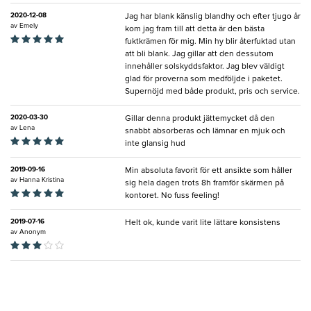
2020-12-08
Jag har blank känslig blandhy och efter tjugo år
av
Emely
kom jag fram till att detta är den bästa
fuktkrämen för mig. Min hy blir återfuktad utan
att bli blank. Jag gillar att den dessutom
innehåller solskyddsfaktor. Jag blev väldigt
glad för proverna som medföljde i paketet.
Supernöjd med både produkt, pris och service.
2020-03-30
Gillar denna produkt jättemycket då den
av
Lena
snabbt absorberas och lämnar en mjuk och
inte glansig hud
2019-09-16
Min absoluta favorit för ett ansikte som håller
av
Hanna Kristina
sig hela dagen trots 8h framför skärmen på
kontoret. No fuss feeling!
2019-07-16
Helt ok, kunde varit lite lättare konsistens
av
Anonym