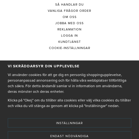
SÅ HANDLAR DU
VANLIGA FRÅGOR ORDER
OM OSS
JOBBA MED OSS
REKLAMATION
LOGGA IN
KUNDTJÄNST
COOKIE-INSTÄLLNINGAR
VI SKRÄDDARSYR DIN UPPLEVELSE
PRENUMERERA PÅ NYHETSBREV
Vi använder cookies för att ge dig en personlig shoppingupplevelse,
personanpassad annonsering och för hålla våra webbplatser tillförlitliga
och säkra. För detta ändamål samlar vi in information om användarna,
deras mönster och deras enheter.
Genom att ge min e-post, accepterar jag Seth och Sally
integritetspolicy
Klicka på "Okej" om du tillåter alla cookies eller välj vilka cookies du tillåter
och vilka du vill stänga av genom att klicka på "Inställningar" nedan.
De uppgifter du matar in kommer endast användas till våra nyhetsbrev.
INSTÄLLNINGAR
ENDAST NÖDVÄNDIGA