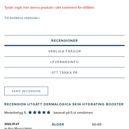
Tyvärr ingår inte denna produkt i vårt sortiment för tillfället.
Till butikens startsida »
RECENSIONER
VANLIGA FRÅGOR
LEVERANSINFO
ATT TÄNKA PÅ
SKRIV RECENSION
RECENSION UTGÅTT DERMALOGICA SKIN HYDRATING BOOSTER
Medelbetyg 5
baserat på
5
st omdömen
2022-01-27
ÅLDER
60-69
av
Ann Monica Helen