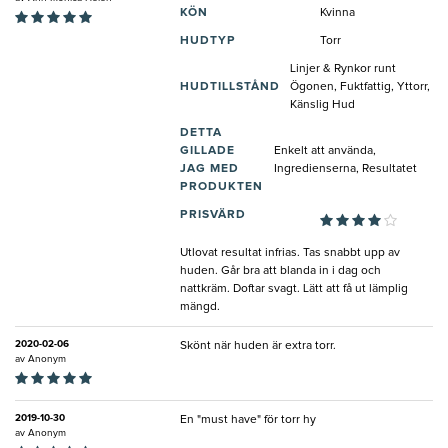
KÖN
Kvinna
HUDTYP
Torr
Linjer & Rynkor runt
HUDTILLSTÅND
Ögonen, Fuktfattig, Yttorr,
Känslig Hud
DETTA
GILLADE
Enkelt att använda,
JAG MED
Ingredienserna, Resultatet
PRODUKTEN
PRISVÄRD
Utlovat resultat infrias. Tas snabbt upp av
huden. Går bra att blanda in i dag och
nattkräm. Doftar svagt. Lätt att få ut lämplig
mängd.
2020-02-06
Skönt när huden är extra torr.
av
Anonym
2019-10-30
En "must have" för torr hy
av
Anonym