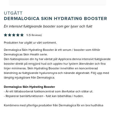
UTGÅTT
DERMALOGICA SKIN HYDRATING BOOSTER
En intensivt fuktgivande booster som ger lyser och fukt
5 (5 Reviews)
Produkten har utgått ur vårt sortiment.
Dermalogica Skin Hydrating Booster är ett serum / booster som tillhör
Dermalogicas Skin Health serie.
Den fuktexplosion din hy har väntat på! Applicera denna intensivt fuktgivande
booster direkt på rengjord hud och upplev hur lystern återvänder och fina
linjer minimeras. Skin Hydrating Booster innehåller en koncentrerad
blandning av fuktgivande hyaluronsyra och närande algextrakt. Följ upp med
lämplig mjukgörare från Dermalogica.
Dermalogica Skin Hydrating Booster
- Är ett lättabsorberat fuktkoncentrat som återfuktar och slätar ut.
- Reparerar barriärfunktionen - fukt kan bibehållas i huden.
Kombinera med ytterliga produkter från Dermalogica för en bra hudhälsa