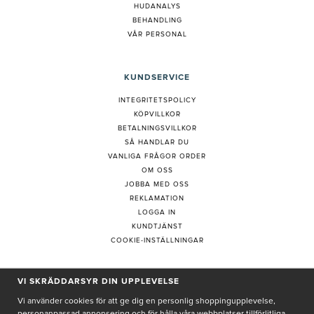
HUDANALYS
BEHANDLING
VÅR PERSONAL
KUNDSERVICE
INTEGRITETSPOLICY
KÖPVILLKOR
BETALNINGSVILLKOR
SÅ HANDLAR DU
VANLIGA FRÅGOR ORDER
OM OSS
JOBBA MED OSS
REKLAMATION
LOGGA IN
KUNDTJÄNST
COOKIE-INSTÄLLNINGAR
VI SKRÄDDARSYR DIN UPPLEVELSE
PRENUMERERA PÅ NYHETSBREV
Vi använder cookies för att ge dig en personlig shoppingupplevelse,