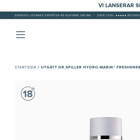
VI LANSERAR 
SVERIGES LEDANDE EXPERTER PÅ HUDVÅRD ONLINE
|
ÖVER 7200+ ★★★★★ RECENSI
/
UTGÅTT DR.SPILLER HYDRO-MARIN® FRESHENE
STARTSIDA