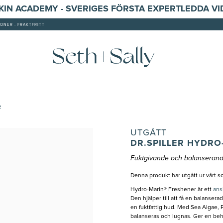
SKIN ACADEMY - SVERIGES FÖRSTA EXPERTLEDDA V
ONER - FRAKTFRITT
R
UTGÅTT
DR.SPILLER HYDRO
Fuktgivande och balanserande
Denna produkt har utgått ur vårt s
Hydro-Marin® Freshener är ett
ans
Den hjälper till att få en balanser
en fuktfattig hud. Med Sea Algae, 
balanseras och lugnas. Ger en beh