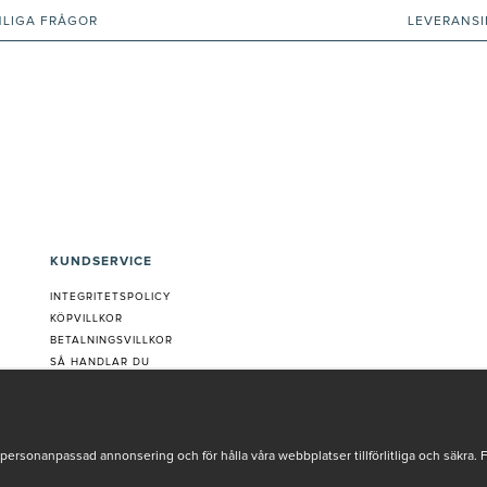
NLIGA FRÅGOR
LEVERANS
KUNDSERVICE
INTEGRITETSPOLICY
KÖPVILLKOR
BETALNINGSVILLKOR
SÅ HANDLAR DU
VANLIGA FRÅGOR ORDER
OM OSS
JOBBA MED OSS
REKLAMATION
personanpassad annonsering och för hålla våra webbplatser tillförlitliga och säkra. 
COOKIE-INSTÄLLNINGAR