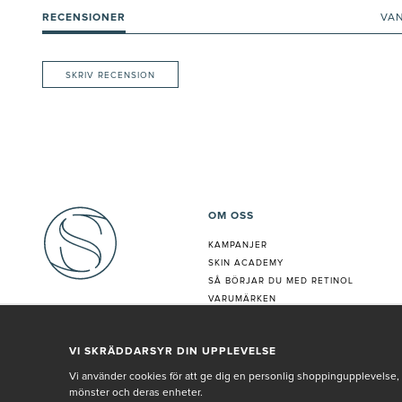
RECENSIONER
VA
SKRIV RECENSION
OM OSS
KAMPANJER
SKIN ACADEMY
S
Å BÖRJAR DU MED RETINOL
VARUMÄRKEN
HUDANALYS
BEHANDLING
VI SKRÄDDARSYR DIN UPPLEVELSE
VÅR PERSONAL
Vi använder cookies för att ge dig en personlig shoppingupplevelse, 
mönster och deras enheter.