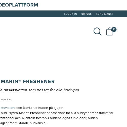
IDEOPLATTFORM
LOGGA IN
OM OSS
KUNDTJÄNST
0
-MARIN® FRESHENER
 ansiktsvatten som passar för alla hudtyper
ortiment
iktsvatten
som återfuktar huden på djupet.
ad hud. Hydro-Marin® Freshener är passande för alla hudtyper men främst för
Panthenol och Allantoin förstärks hudens egna funktioner, huden
agligt återfuktande hudkänsla.