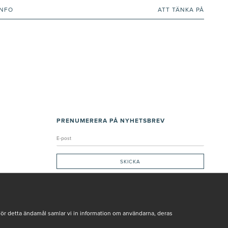
INFO
ATT TÄNKA PÅ
PRENUMERERA PÅ NYHETSBREV
Genom att ge min e-post, accepterar jag Seth och Sally
integritetspolicy
De uppgifter du matar in kommer endast användas till våra nyhetsbrev.
För detta ändamål samlar vi in information om användarna, deras