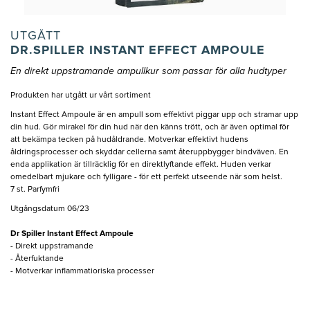
UTGÅTT
DR.SPILLER INSTANT EFFECT AMPOULE
En direkt uppstramande ampullkur som passar för alla hudtyper
Produkten har utgått ur vårt sortiment
Instant Effect Ampoule är en ampull som effektivt piggar upp och stramar upp
din hud. Gör mirakel för din hud när den känns trött, och är även optimal för
att bekämpa tecken på hudåldrande. Motverkar effektivt hudens
åldringsprocesser och skyddar cellerna samt återuppbygger bindväven. En
enda applikation är tillräcklig för en direktlyftande effekt. Huden verkar
omedelbart mjukare och fylligare - för ett perfekt utseende när som helst.
7 st. Parfymfri
Utgångsdatum 06/23
Dr Spiller Instant Effect Ampoule
- Direkt uppstramande
- Återfuktande
- Motverkar inflammatioriska processer