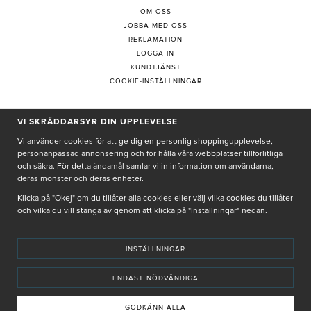
OM OSS
JOBBA MED OSS
REKLAMATION
LOGGA IN
KUNDTJÄNST
COOKIE-INSTÄLLNINGAR
VI SKRÄDDARSYR DIN UPPLEVELSE
PRENUMERERA PÅ NYHETSBREV
Vi använder cookies för att ge dig en personlig shoppingupplevelse,
personanpassad annonsering och för hålla våra webbplatser tillförlitliga
och säkra. För detta ändamål samlar vi in information om användarna,
deras mönster och deras enheter.
Genom att ge min e-post, accepterar jag Seth och Sally
integritetspolicy
Klicka på "Okej" om du tillåter alla cookies eller välj vilka cookies du tillåter
och vilka du vill stänga av genom att klicka på "Inställningar" nedan.
De uppgifter du matar in kommer endast användas till våra nyhetsbrev.
INSTÄLLNINGAR
ENDAST NÖDVÄNDIGA
© SETH AND SALLY 2025
PRIVACY POLICY
TERMS & CONDITIONS
INSTORE
4,9 I BETYG BASERAT PÅ ÖVER 5000 OMDÖMEN
GODKÄNN ALLA
INNEHÅLLET OCH REKOMMENDATIONERNA PÅ DENNA SIDA ÄR FRAMTAGNA OCH GRANSKADE