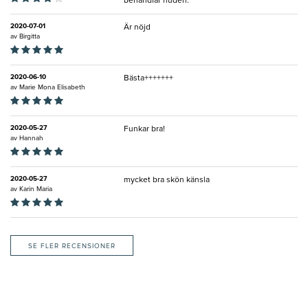
behandlar huden.
2020-07-01
Är nöjd
av
Birgitta
2020-06-10
Bästa+++++++
av
Marie Mona Elisabeth
2020-05-27
Funkar bra!
av
Hannah
2020-05-27
mycket bra skön känsla
av
Karin Maria
SE FLER RECENSIONER