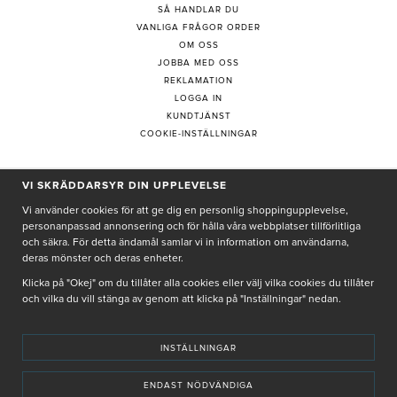
SÅ HANDLAR DU
VANLIGA FRÅGOR ORDER
OM OSS
JOBBA MED OSS
REKLAMATION
LOGGA IN
KUNDTJÄNST
COOKIE-INSTÄLLNINGAR
VI SKRÄDDARSYR DIN UPPLEVELSE
PRENUMERERA PÅ NYHETSBREV
Vi använder cookies för att ge dig en personlig shoppingupplevelse,
personanpassad annonsering och för hålla våra webbplatser tillförlitliga
och säkra. För detta ändamål samlar vi in information om användarna,
deras mönster och deras enheter.
Genom att ge min e-post, accepterar jag Seth och Sally
integritetspolicy
Klicka på "Okej" om du tillåter alla cookies eller välj vilka cookies du tillåter
och vilka du vill stänga av genom att klicka på "Inställningar" nedan.
De uppgifter du matar in kommer endast användas till våra nyhetsbrev.
INSTÄLLNINGAR
ENDAST NÖDVÄNDIGA