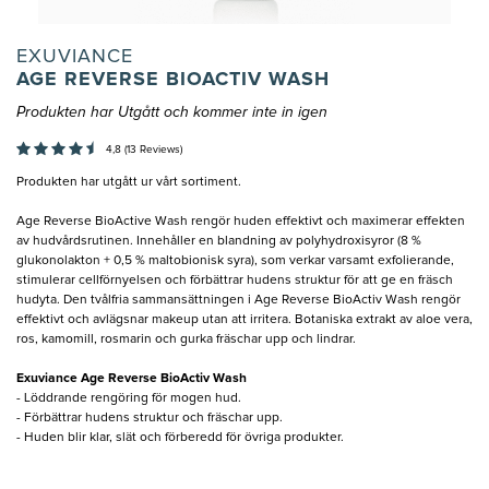
EXUVIANCE
AGE REVERSE BIOACTIV WASH
Produkten har Utgått och kommer inte in igen
4,8 (13 Reviews)
Produkten har utgått ur vårt sortiment.
Age Reverse BioActive Wash rengör huden effektivt och maximerar effekten
av hudvårdsrutinen. Innehåller en blandning av polyhydroxisyror (8 %
glukonolakton + 0,5 % maltobionisk syra), som verkar varsamt exfolierande,
stimulerar cellförnyelsen och förbättrar hudens struktur för att ge en fräsch
hudyta. Den tvålfria sammansättningen i Age Reverse BioActiv Wash rengör
effektivt och avlägsnar makeup utan att irritera. Botaniska extrakt av aloe vera,
ros, kamomill, rosmarin och gurka fräschar upp och lindrar.
Exuviance Age Reverse BioActiv Wash
- Löddrande rengöring för mogen hud.
- Förbättrar hudens struktur och fräschar upp.
- Huden blir klar, slät och förberedd för övriga produkter.