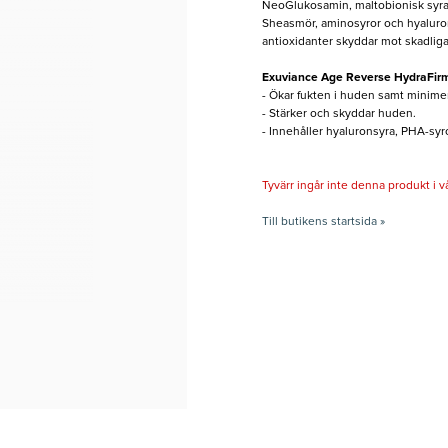
NeoGlukosamin, maltobionisk syra o
Sheasmör, aminosyror och hyaluron
antioxidanter skyddar mot skadliga 
Exuviance Age Reverse HydraFir
- Ökar fukten i huden samt minime
- Stärker och skyddar huden.
- Innehåller hyaluronsyra, PHA-syr
Tyvärr ingår inte denna produkt i vårt
Till butikens startsida »