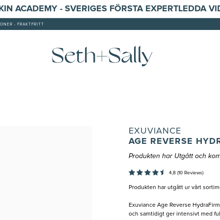
SKIN ACADEMY - SVERIGES FÖRSTA EXPERTLEDDA V
ONER - FRAKTFRITT
EXUVIANCE
AGE REVERSE HYD
Produkten har Utgått och kom
4,8 (10 Reviews)
Produkten har utgått ur vårt sortim
Exuviance Age Reverse HydraFirm ä
och samtidigt ger intensivt med fu