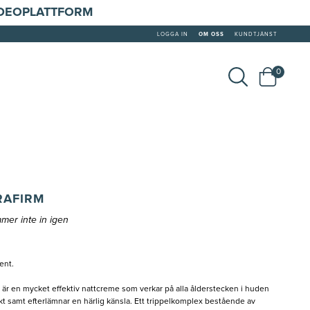
IDEOPLATTFORM
LOGGA IN
OM OSS
KUNDTJÄNST
0
RAFIRM
mer inte in igen
ent.
r en mycket effektiv nattcreme som verkar på alla ålderstecken i huden
kt samt efterlämnar en härlig känsla. Ett trippelkomplex bestående av