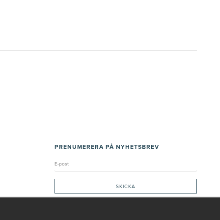
PRENUMERERA PÅ NYHETSBREV
Genom att ge min e-post, accepterar jag Seth och Sally
integritetspolicy
De uppgifter du matar in kommer endast användas till våra nyhetsbrev.