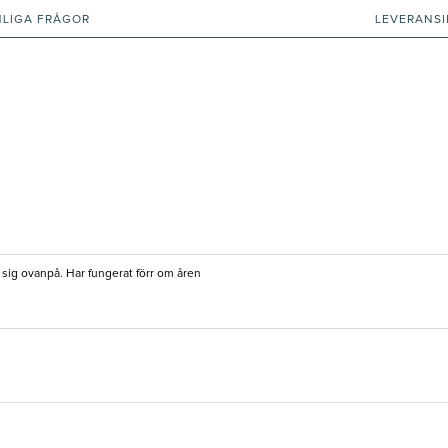
NLIGA FRÅGOR
LEVERANS
n sig ovanpå. Har fungerat förr om åren