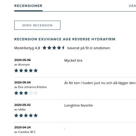
RECENSIONER
VA
SKRIV RECENSION
RECENSION EXUVIANCE AGE REVERSE HYDRAFIRM
Medelbetyg 4,8
baserat på
10
st omdömen
2020-05-06
Mycket bra
av
Anonym
2020-05-04
Är för torr i huden just nu och då lägger de
av
Eva Johanna Kristina
2020-05-02
Longtime favorite
av
Ulrika
2020-04-24
.
av
Caroline M C