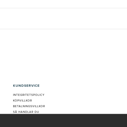
KUNDSERVICE
INTEGRITETSPOLICY
KÖPVILLKOR
BETALNINGSVILLKOR
SÅ HANDLAR DU
VANLIGA FRÅGOR ORDER
OM OSS