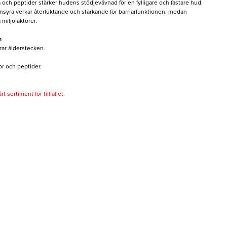
ch peptider stärker hudens stödjevävnad för en fylligare och fastare hud.
syra verkar återfuktande och stärkande för barriärfunktionen, medan
miljöfaktorer.
m
rar ålderstecken.
or och peptider.
 sortiment för tillfället.