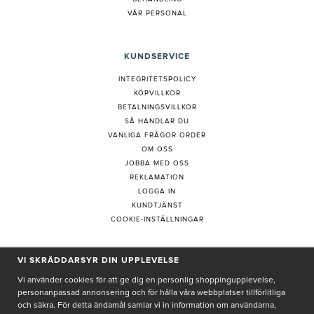
VÅR PERSONAL
KUNDSERVICE
INTEGRITETSPOLICY
KÖPVILLKOR
BETALNINGSVILLKOR
SÅ HANDLAR DU
VANLIGA FRÅGOR ORDER
OM OSS
JOBBA MED OSS
REKLAMATION
LOGGA IN
KUNDTJÄNST
COOKIE-INSTÄLLNINGAR
VI SKRÄDDARSYR DIN UPPLEVELSE
PRENUMERERA PÅ NYHETSBREV
Vi använder cookies för att ge dig en personlig shoppingupplevelse,
personanpassad annonsering och för hålla våra webbplatser tillförlitliga
och säkra. För detta ändamål samlar vi in information om användarna,