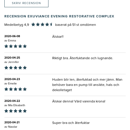
SKRIV RECENSION
RECENSION EXUVIANCE EVENING RESTORATIVE COMPLEX
Medelbetyg 4,9
baserat på
51
st omdömen
2020-06-08
Älskar!!
av
Emma
2020-04-25
Riktigt bra. Återfuktande och lugnande.
av
Jennifer
2020-04-23
Huden blir len, återfuktad och mer jämn. Man
av
Emelie
behöver bara en pump till ansikte, hals och
dekolletaget
2020-04-22
Älskar denna! Värd varenda krona!
av
Mia Elisabeth
2020-04-21
Super bra och återfuktar
av
Nasdar