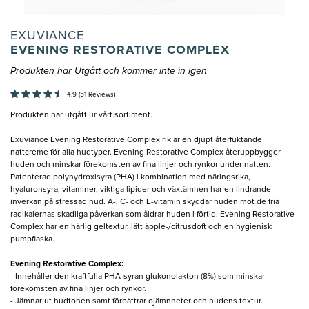
EXUVIANCE
EVENING RESTORATIVE COMPLEX
Produkten har Utgått och kommer inte in igen
4,9 (51 Reviews)
Produkten har utgått ur vårt sortiment.
Exuviance Evening Restorative Complex rik är en djupt återfuktande
nattcreme för alla hudtyper. Evening Restorative Complex återuppbygger
huden och minskar förekomsten av fina linjer och rynkor under natten.
Patenterad polyhydroxisyra (PHA) i kombination med näringsrika,
hyaluronsyra, vitaminer, viktiga lipider och växtämnen har en lindrande
inverkan på stressad hud. A-, C- och E-vitamin skyddar huden mot de fria
radikalernas skadliga påverkan som åldrar huden i förtid. Evening Restorative
Complex har en härlig geltextur, lätt äpple-/citrusdoft och en hygienisk
pumpflaska.
Evening Restorative Complex:
- Innehåller den kraftfulla PHA-syran glukonolakton (8%) som minskar
förekomsten av fina linjer och rynkor.
- Jämnar ut hudtonen samt förbättrar ojämnheter och hudens textur.