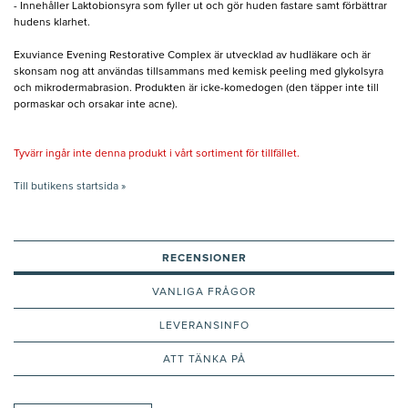
- Innehåller Laktobionsyra som fyller ut och gör huden fastare samt förbättrar
hudens klarhet.
Exuviance Evening Restorative Complex är utvecklad av hudläkare och är
skonsam nog att användas tillsammans med kemisk peeling med glykolsyra
och mikrodermabrasion. Produkten är icke-komedogen (den täpper inte till
pormaskar och orsakar inte acne).
Tyvärr ingår inte denna produkt i vårt sortiment för tillfället.
Till butikens startsida »
RECENSIONER
VANLIGA FRÅGOR
LEVERANSINFO
ATT TÄNKA PÅ