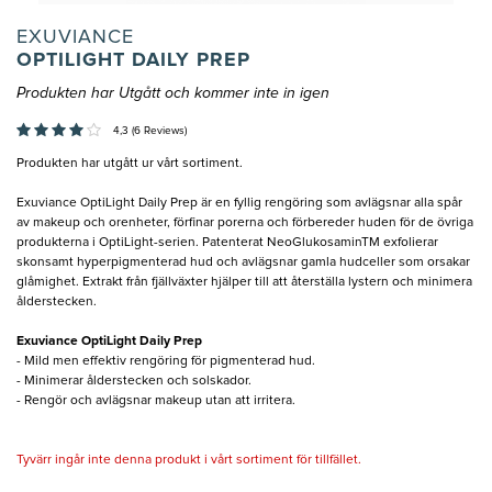
EXUVIANCE
OPTILIGHT DAILY PREP
Produkten har Utgått och kommer inte in igen
4,3 (6 Reviews)
Produkten har utgått ur vårt sortiment.
Exuviance OptiLight Daily Prep är en fyllig rengöring som avlägsnar alla spår
av makeup och orenheter, förfinar porerna och förbereder huden för de övriga
produkterna i OptiLight-serien. Patenterat NeoGlukosaminTM exfolierar
skonsamt hyperpigmenterad hud och avlägsnar gamla hudceller som orsakar
glåmighet. Extrakt från fjällväxter hjälper till att återställa lystern och minimera
ålderstecken.
Exuviance OptiLight Daily Prep
- Mild men effektiv rengöring för pigmenterad hud.
- Minimerar ålderstecken och solskador.
- Rengör och avlägsnar makeup utan att irritera.
Tyvärr ingår inte denna produkt i vårt sortiment för tillfället.