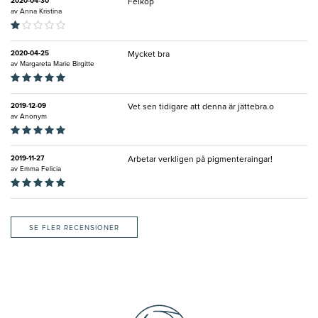
2020-04-30
Felköp
av
Anna Kristina
2020-04-25
Mycket bra
av
Margareta Marie Birgitte
2019-12-09
Vet sen tidigare att denna är jättebra.o
av
Anonym
2019-11-27
Arbetar verkligen på pigmenteraingar!
av
Emma Felicia
SE FLER RECENSIONER