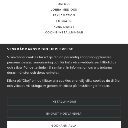
OM OSS
JOBBA MED OSS
REKLAMATION
LOGGA IN
KUNDTJÄNST
COOKIE-INSTÄLLNINGAR
VI SKRÄDDARSYR DIN UPPLEVELSE
PRENUMERERA PÅ NYHETSBREV
Vi använder cookies för att ge dig en personlig shoppingupplevelse,
personanpassad annonsering och för hålla våra webbplatser tillförlitliga
och säkra. För detta ändamål samlar vi in information om användarna,
deras mönster och deras enheter.
Genom att ge min e-post, accepterar jag Seth och Sally
integritetspolicy
Klicka på "Okej" om du tillåter alla cookies eller välj vilka cookies du tillåter
och vilka du vill stänga av genom att klicka på "Inställningar" nedan.
De uppgifter du matar in kommer endast användas till våra nyhetsbrev.
INSTÄLLNINGAR
ENDAST NÖDVÄNDIGA
© SETH AND SALLY 2025
PRIVACY POLICY
TERMS & CONDITIONS
INSTORE
4,9 I BETYG BASERAT PÅ ÖVER 5000 OMDÖMEN
GODKÄNN ALLA
INNEHÅLLET OCH REKOMMENDATIONERNA PÅ DENNA SIDA ÄR FRAMTAGNA OCH GRANSKADE