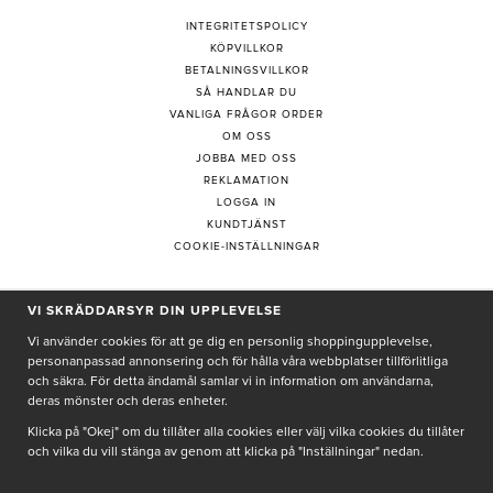
INTEGRITETSPOLICY
KÖPVILLKOR
BETALNINGSVILLKOR
SÅ HANDLAR DU
VANLIGA FRÅGOR ORDER
OM OSS
JOBBA MED OSS
REKLAMATION
LOGGA IN
KUNDTJÄNST
COOKIE-INSTÄLLNINGAR
VI SKRÄDDARSYR DIN UPPLEVELSE
PRENUMERERA PÅ NYHETSBREV
Vi använder cookies för att ge dig en personlig shoppingupplevelse,
personanpassad annonsering och för hålla våra webbplatser tillförlitliga
och säkra. För detta ändamål samlar vi in information om användarna,
deras mönster och deras enheter.
Genom att ge min e-post, accepterar jag Seth och Sally
integritetspolicy
Klicka på "Okej" om du tillåter alla cookies eller välj vilka cookies du tillåter
och vilka du vill stänga av genom att klicka på "Inställningar" nedan.
De uppgifter du matar in kommer endast användas till våra nyhetsbrev.