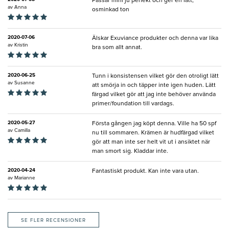
Passar mini ju perfekt och ger en lätt,
av
Anna
osminkad ton
2020-07-06
Älskar Exuviance produkter och denna var lika
av
Kristin
bra som allt annat.
2020-06-25
Tunn i konsistensen vilket gör den otroligt lätt
av
Susanne
att smörja in och täpper inte igen huden. Lätt
färgad vilket gör att jag inte behöver använda
primer/foundation till vardags.
2020-05-27
Första gången jag köpt denna. Ville ha 50 spf
av
Camilla
nu till sommaren. Krämen är hudfärgad vilket
gör att man inte ser helt vit ut i ansiktet när
man smort sig. Kladdar inte.
2020-04-24
Fantastiskt produkt. Kan inte vara utan.
av
Marianne
SE FLER RECENSIONER