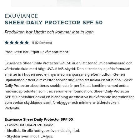
EXUVIANCE
SHEER DAILY PROTECTOR SPF 50
Produkten har Utgått och kommer inte in igen
5 (10 Reviews)
Produkten har utgått ur vårt sortiment.
Exuviance Sheer Daily Protector SPF 50 är en lätt tonad, mineralbaserad och
vårdande fluid med högt UVA-/UVB-skydd. Den silkeslena, oljefria formulan
smälter in i huden med en nyans som anpassar sig efter hudton. Ger en
utjämnande effekt direkt efter applicering, utan att lämna en vit hinna. Sheer
Daily Protector absorberas snabbt och är perfekt att kombinera med andra
hudvårdsprodukter, som t ex serum eller foundation. Sheer Daily Protector
SPF 50 innehåller också en blandning av effektiva hudvårdande ingredienser
som verkar skyddande samt förebygger och minimerar ålderstecken.
Parfymfri.
Exuviance Sheer Daily Protector SPF 50
- Fysikaliskt UVA-/UVB skydd.
- Idealiskt för alla hudtyper, även känslig hud.
- Skyddar även mot HEV-ljus.