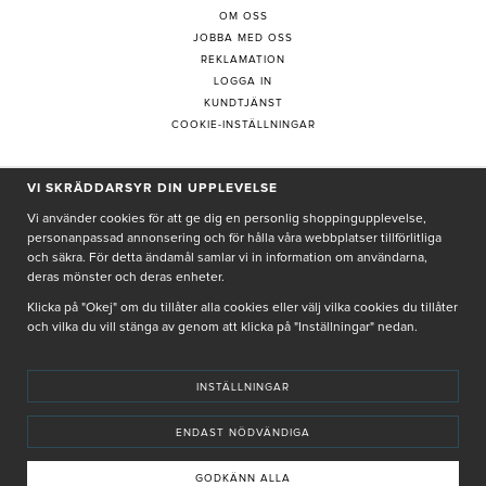
OM OSS
JOBBA MED OSS
REKLAMATION
LOGGA IN
KUNDTJÄNST
COOKIE-INSTÄLLNINGAR
VI SKRÄDDARSYR DIN UPPLEVELSE
PRENUMERERA PÅ NYHETSBREV
Vi använder cookies för att ge dig en personlig shoppingupplevelse,
personanpassad annonsering och för hålla våra webbplatser tillförlitliga
och säkra. För detta ändamål samlar vi in information om användarna,
deras mönster och deras enheter.
Genom att ge min e-post, accepterar jag Seth och Sally
integritetspolicy
Klicka på "Okej" om du tillåter alla cookies eller välj vilka cookies du tillåter
och vilka du vill stänga av genom att klicka på "Inställningar" nedan.
De uppgifter du matar in kommer endast användas till våra nyhetsbrev.
INSTÄLLNINGAR
ENDAST NÖDVÄNDIGA
© SETH AND SALLY 2025
PRIVACY POLICY
TERMS & CONDITIONS
INSTORE
4,9 I BETYG BASERAT PÅ ÖVER 5000 OMDÖMEN
GODKÄNN ALLA
INNEHÅLLET OCH REKOMMENDATIONERNA PÅ DENNA SIDA ÄR FRAMTAGNA OCH GRANSKADE