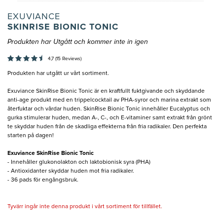
EXUVIANCE
SKINRISE BIONIC TONIC
Produkten har Utgått och kommer inte in igen
4,7 (15 Reviews)
Produkten har utgått ur vårt sortiment.
Exuviance SkinRise Bionic Tonic är en kraftfullt fuktgivande och skyddande
anti-age produkt med en trippelcocktail av PHA-syror och marina extrakt som
återfuktar och vårdar huden. SkinRise Bionic Tonic innehåller Eucalyptus och
gurka stimulerar huden, medan A-, C-, och E-vitaminer samt extrakt från grönt
te skyddar huden från de skadliga effekterna från fria radikaler. Den perfekta
starten på dagen!
Exuviance SkinRise Bionic Tonic
- Innehåller glukonolakton och laktobionisk syra (PHA)
- Antioxidanter skyddar huden mot fria radikaler.
- 36 pads för engångsbruk.
Tyvärr ingår inte denna produkt i vårt sortiment för tillfället.