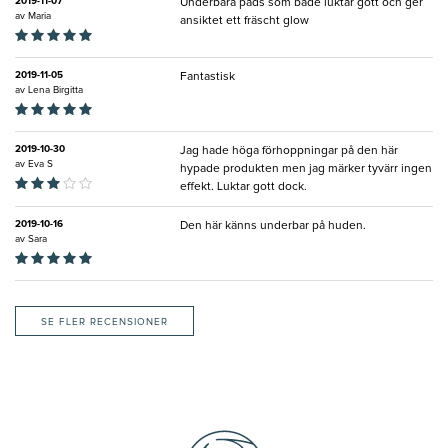
2019-11-07
Underbara pads som både luktar gott och ger
av
Maria
ansiktet ett fräscht glow
2019-11-05
Fantastisk
av
Lena Birgitta
2019-10-30
Jag hade höga förhoppningar på den här
av
Eva S
hypade produkten men jag märker tyvärr ingen
effekt. Luktar gott dock.
2019-10-16
Den här känns underbar på huden.
av
Sara
SE FLER RECENSIONER