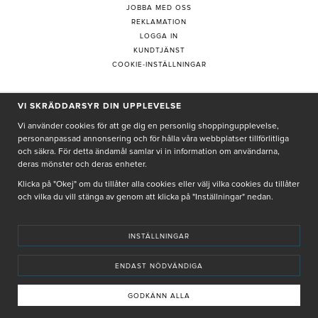
JOBBA MED OSS
REKLAMATION
LOGGA IN
KUNDTJÄNST
COOKIE-INSTÄLLNINGAR
VI SKRÄDDARSYR DIN UPPLEVELSE
PRENUMERERA PÅ NYHETSBREV
Vi använder cookies för att ge dig en personlig shoppingupplevelse,
personanpassad annonsering och för hålla våra webbplatser tillförlitliga
och säkra. För detta ändamål samlar vi in information om användarna,
deras mönster och deras enheter.
Genom att ge min e-post, accepterar jag Seth och Sally
integritetspolicy
Klicka på "Okej" om du tillåter alla cookies eller välj vilka cookies du tillåter
och vilka du vill stänga av genom att klicka på "Inställningar" nedan.
De uppgifter du matar in kommer endast användas till våra nyhetsbrev.
INSTÄLLNINGAR
ENDAST NÖDVÄNDIGA
© SETH AND SALLY 2025
PRIVACY POLICY
TERMS & CONDITIONS
INSTORE
4,9 I BETYG BASERAT PÅ ÖVER 5000 OMDÖMEN
GODKÄNN ALLA
INNEHÅLLET OCH REKOMMENDATIONERNA PÅ DENNA SIDA ÄR FRAMTAGNA OCH GRANSKADE
AV VÅRA AUKTORISERADE HUDTERAPEUTER.