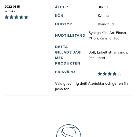
2022-01-15
ÅLDER
30-39
av
Erika
KÖN
Kvinna
HUDTYP
Blandhud
Synliga Kärl, Ärr, Finnar,
HUDTILLSTÅND
Yttorr, Känslig Hud
DETTA
GILLADE JAG
Doft, Enkelt att använda,
MED
Resultatet
PRODUKTEN
PRISVÄRD
Väldigt somrig doft! Återfuktar och ger en fin
jämn ton.