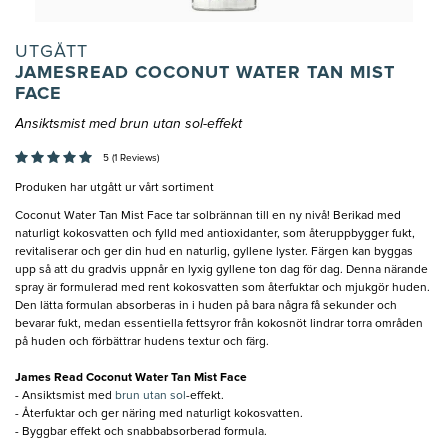
UTGÅTT
JAMESREAD COCONUT WATER TAN MIST
FACE
Ansiktsmist med brun utan sol-effekt
5 (1 Reviews)
Produken har utgått ur vårt sortiment
Coconut Water Tan Mist Face tar solbrännan till en ny nivå! Berikad med
naturligt kokosvatten och fylld med antioxidanter, som återuppbygger fukt,
revitaliserar och ger din hud en naturlig, gyllene lyster. Färgen kan byggas
upp så att du gradvis uppnår en lyxig gyllene ton dag för dag. Denna närande
spray är formulerad med rent kokosvatten som återfuktar och mjukgör huden.
Den lätta formulan absorberas in i huden på bara några få sekunder och
bevarar fukt, medan essentiella fettsyror från kokosnöt lindrar torra områden
på huden och förbättrar hudens textur och färg.
James Read Coconut Water Tan Mist Face
- Ansiktsmist med
brun utan sol
-effekt.
- Återfuktar och ger näring med naturligt kokosvatten.
- Byggbar effekt och snabbabsorberad formula.