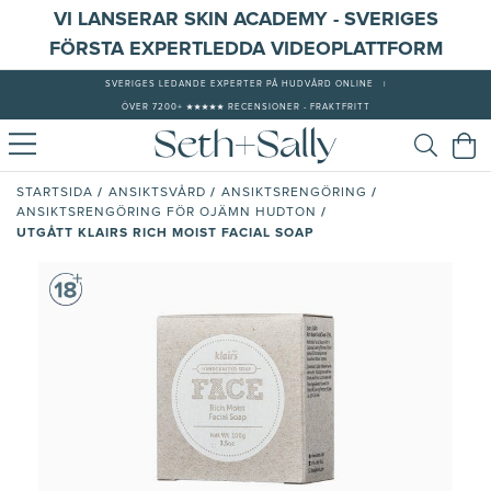
VI LANSERAR SKIN ACADEMY - SVERIGES
FÖRSTA EXPERTLEDDA VIDEOPLATTFORM
SVERIGES LEDANDE EXPERTER PÅ HUDVÅRD ONLINE
|
ÖVER 7200+ ★★★★★ RECENSIONER - FRAKTFRITT
/
/
/
STARTSIDA
ANSIKTSVÅRD
ANSIKTSRENGÖRING
/
ANSIKTSRENGÖRING FÖR OJÄMN HUDTON
UTGÅTT KLAIRS RICH MOIST FACIAL SOAP