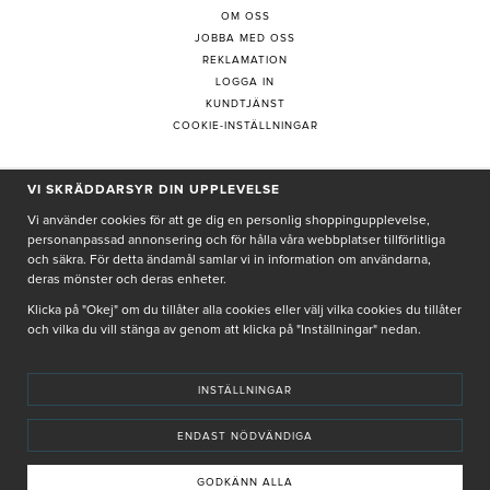
OM OSS
JOBBA MED OSS
REKLAMATION
LOGGA IN
KUNDTJÄNST
COOKIE-INSTÄLLNINGAR
VI SKRÄDDARSYR DIN UPPLEVELSE
PRENUMERERA PÅ NYHETSBREV
Vi använder cookies för att ge dig en personlig shoppingupplevelse,
personanpassad annonsering och för hålla våra webbplatser tillförlitliga
och säkra. För detta ändamål samlar vi in information om användarna,
deras mönster och deras enheter.
Genom att ge min e-post, accepterar jag Seth och Sally
integritetspolicy
Klicka på "Okej" om du tillåter alla cookies eller välj vilka cookies du tillåter
och vilka du vill stänga av genom att klicka på "Inställningar" nedan.
De uppgifter du matar in kommer endast användas till våra nyhetsbrev.
INSTÄLLNINGAR
ENDAST NÖDVÄNDIGA
© SETH AND SALLY 2025
PRIVACY POLICY
TERMS & CONDITIONS
INSTORE
4,9 I BETYG BASERAT PÅ ÖVER 5000 OMDÖMEN
GODKÄNN ALLA
INNEHÅLLET OCH REKOMMENDATIONERNA PÅ DENNA SIDA ÄR FRAMTAGNA OCH GRANSKADE