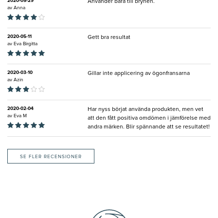
2020-05-29
Använder bara till brynen.
av
Anna
2020-05-11
Gett bra resultat
av
Eva Birgitta
2020-03-10
Gillar inte applicering av ögonfransarna
av
Azin
2020-02-04
Har nyss börjat använda produkten, men vet
av
Eva M
att den fått positiva omdömen i jämförelse med
andra märken. Blir spännande att se resultatet!
SE FLER RECENSIONER