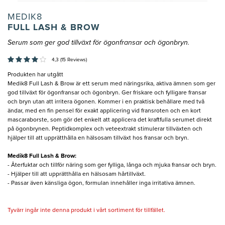
MEDIK8
FULL LASH & BROW
Serum som ger god tillväxt för ögonfransar och ögonbryn.
4,3 (15 Reviews)
Produkten har utgått
Medik8 Full Lash & Brow är ett serum med näringsrika, aktiva ämnen som ger
god tillväxt för ögonfransar och ögonbryn. Ger friskare och fylligare fransar
och bryn utan att irritera ögonen. Kommer i en praktisk behållare med två
ändar, med en fin pensel för exakt applicering vid fransroten och en kort
mascaraborste, som gör det enkelt att applicera det kraftfulla serumet direkt
på ögonbrynen. Peptidkomplex och veteextrakt stimulerar tillväxten och
hjälper till att upprätthålla en hälsosam tillväxt hos fransar och bryn.
Medik8 Full Lash & Brow:
- Återfuktar och tillför näring som ger fylliga, långa och mjuka fransar och bryn.
- Hjälper till att upprätthålla en hälsosam hårtillväxt.
- Passar även känsliga ögon, formulan innehåller inga irritativa ämnen.
Tyvärr ingår inte denna produkt i vårt sortiment för tillfället.