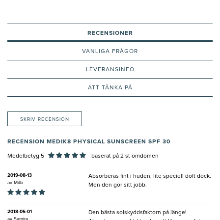
RECENSIONER
VANLIGA FRÅGOR
LEVERANSINFO
ATT TÄNKA PÅ
SKRIV RECENSION
RECENSION MEDIK8 PHYSICAL SUNSCREEN SPF 30
Medelbetyg 5
baserat på
2
st omdömen
2019-08-13
Absorberas fint i huden, lite speciell doft dock.
av
Milla
Men den gör sitt jobb.
2018-05-01
Den bästa solskyddsfaktorn på länge!
av
Samira