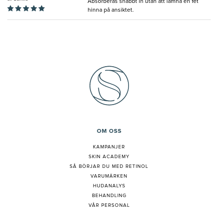
Absorberas snabbt in utan att lämna en fet
hinna på ansiktet.
OM OSS
KAMPANJER
SKIN ACADEMY
S
Å BÖRJAR DU MED RETINOL
VARUMÄRKEN
HUDANALYS
BEHANDLING
VÅR PERSONAL