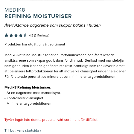
MEDIK8
REFINING MOISTURISER
Återfuktande dagcreme som skapar balans i huden
4,5 (2 Reviews)
Produkten har utgått ur vårt sortiment
Medik8 Refining Moisturiser är en Porförminskande och återfuktande
ansiktscreme som skapar god balans för din hud. Berikad med mandelolja
som gör huden klar och ger finare struktur, samtidigt som rödklöver bidrar till
att balansera fettproduktionen för att motverka glansighet under hela dagen.
Får förstorade porer att se mindre ut och minimerar talgproduktionen.
Medik8 Refining Moisturiser:
- Är en dagcreme med mandelsyra.
- Kontrollerar glansighet.
- Minimerar talgproduktionen
Tyvärr ingår inte denna produkt i vårt sortiment för tillfället.
Till butikens startsida »