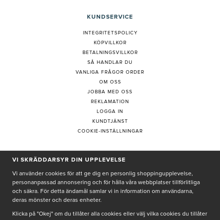
KUNDSERVICE
INTEGRITETSPOLICY
KÖPVILLKOR
BETALNINGSVILLKOR
SÅ HANDLAR DU
VANLIGA FRÅGOR ORDER
OM OSS
JOBBA MED OSS
REKLAMATION
LOGGA IN
KUNDTJÄNST
COOKIE-INSTÄLLNINGAR
VI SKRÄDDARSYR DIN UPPLEVELSE
PRENUMERERA PÅ NYHETSBREV
Vi använder cookies för att ge dig en personlig shoppingupplevelse,
personanpassad annonsering och för hålla våra webbplatser tillförlitliga
och säkra. För detta ändamål samlar vi in information om användarna,
deras mönster och deras enheter.
Genom att ge min e-post, accepterar jag Seth och Sally
integritetspolicy
Klicka på "Okej" om du tillåter alla cookies eller välj vilka cookies du tillåter