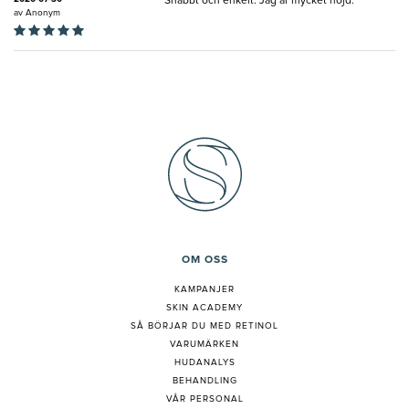
Snabbt och enkelt. Jag är mycket nöjd.
av
Anonym
OM OSS
KAMPANJER
SKIN ACADEMY
S
Å BÖRJAR DU MED RETINOL
VARUMÄRKEN
HUDANALYS
BEHANDLING
VÅR PERSONAL