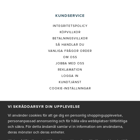
KUNDSERVICE
INTEGRITETSPOLICY
KÖPVILLKOR
BETALNINGSVILLKOR
SÅ HANDLAR DU
VANLIGA FRÅGOR ORDER
OM OSS
JOBBA MED OSS
REKLAMATION
LOGGA IN
KUNDTJÄNST
COOKIE-INSTÄLLNINGAR
VI SKRÄDDARSYR DIN UPPLEVELSE
PRENUMERERA PÅ NYHETSBREV
Vi använder cookies för att ge dig en personlig shoppingupplevelse,
personanpassad annonsering och för hålla våra webbplatser tillförlitliga
och säkra. För detta ändamål samlar vi in information om användarna,
deras mönster och deras enheter.
Genom att ge min e-post, accepterar jag Seth och Sally
integritetspolicy