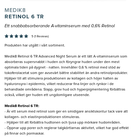
MEDIK8
RETINOL 6 TR
Ett snabbabsorberande A-vitaminserum med 0,6% Retinol
5 (1 Reviews)
Produkten har utgått i vårt sortiment.
Medik8 Retinol 6 TR Advanced Night Serum är ett lätt A-vitaminserum som
absorberas supersnabbt i huden och föryngrar huden under den mest
optimala tiden på dygnet - natten. Innehåller 0,6 % retinol med stöd av
tokoferolacetat som ger avsevärt bättre stabilitet än andra retinolprodukter.
Hjälper till att stimulera produktionen av kollagen och höjer halten av
hyaluronsyra i epidermis, vilket reducerar fina linjer och rynkor i de
behandlade områdena. Slapp, grov hud och hyperpigmentering förbättras
också, vilket ger huden ett ungdomligare utseende.
Medik8 Retinol 6 TR:
- Är ett serum med retinol som ger en smidigare ansiktskontur tack vare att
kollagen- och elastinproduktionen stimuleras.
- Hjälper till att förbättra hudtonen och ljusa upp mörkare hudområden.
- Öppnar upp porer och reglerar talgkörtlarnas aktivitet, vilket har god effekt
på finnar och pormaskar.