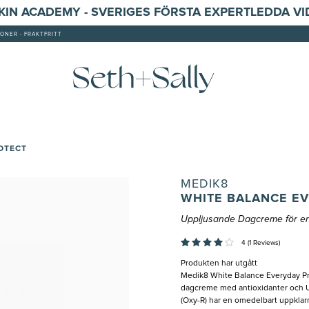
SKIN ACADEMY - SVERIGES FÖRSTA EXPERTLEDDA V
ONER - FRAKTFRITT
OTECT
MEDIK8
WHITE BALANCE E
Uppljusande Dagcreme för e
4 (1 Reviews)
Produkten har utgått
Medik8 White Balance Everyday Pro
dagcreme med antioxidanter och U
(Oxy-R) har en omedelbart uppklarn