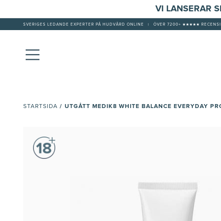
VI LANSERAR 
SVERIGES LEDANDE EXPERTER PÅ HUDVÅRD ONLINE
|
ÖVER 7200+ ★★★★★ RECENSI
/
UTGÅTT MEDIK8 WHITE BALANCE EVERYDAY PR
STARTSIDA