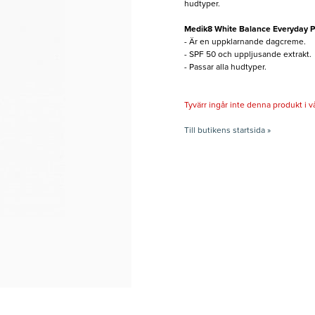
hudtyper.
Medik8 White Balance Everyday P
- Är en uppklarnande dagcreme.
- SPF 50 och uppljusande extrakt.
- Passar alla hudtyper.
Tyvärr ingår inte denna produkt i vårt
Till butikens startsida »