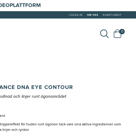
IDEOPLATTFORM
LOGGA IN
OM OSS
KUNDTJÄNST
0
IANCE DNA EYE CONTOUR
llnad och linjer runt ögonområdet
ent.
rippeleffekt för huden runt ögonen tack vare sina aktiva ingredienser som
 linjer och rynkor.