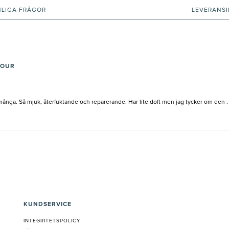
NLIGA FRÅGOR
LEVERANS
TOUR
nga. Så mjuk, återfuktande och reparerande. Har lite doft men jag tycker om den . D
KUNDSERVICE
INTEGRITETSPOLICY