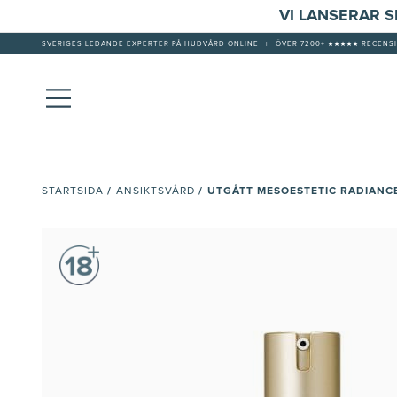
VI LANSERAR 
SVERIGES LEDANDE EXPERTER PÅ HUDVÅRD ONLINE
|
ÖVER 7200+ ★★★★★ RECENSI
/
/
UTGÅTT MESOESTETIC RADIANC
STARTSIDA
ANSIKTSVÅRD