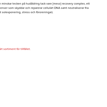
 minskar tecken på hudåldring tack vare [meso] recovery complex, ett
ienser som skyddar och reparerar cellulärt DNA samt neutraliserar fria
t solexponering, stress och föroreningar).
 sortiment för tillfället.