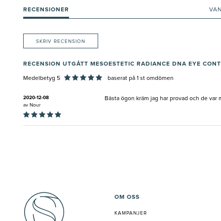
RECENSIONER
VA
SKRIV RECENSION
RECENSION UTGÅTT MESOESTETIC RADIANCE DNA EYE CON
Medelbetyg 5
baserat på
1
st omdömen
2020-12-08
Bästa ögon kräm jag har provad och de var må
av
Nour
OM OSS
KAMPANJER