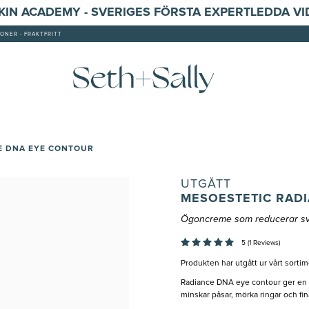
SKIN ACADEMY - SVERIGES FÖRSTA EXPERTLEDDA V
ONER - FRAKTFRITT
E DNA EYE CONTOUR
UTGÅTT
MESOESTETIC RAD
Ögoncreme som reducerar svu
5 (1 Reviews)
Produkten har utgått ur vårt sortim
Radiance DNA eye contour ger en t
minskar påsar, mörka ringar och fina