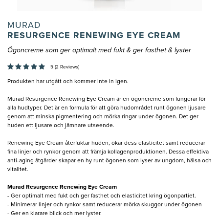
MURAD
RESURGENCE RENEWING EYE CREAM
Ögoncreme som ger optimalt med fukt & ger fasthet & lyster
5 (2 Reviews)
Produkten har utgått och kommer inte in igen.
Murad Resurgence Renewing Eye Cream är en ögoncreme som fungerar för
alla hudtyper. Det är en formula för att göra hudområdet runt ögonen ljusare
genom att minska pigmentering och mörka ringar under ögonen. Det ger
huden ett ljusare och jämnare utseende.
Renewing Eye Cream återfuktar huden, ökar dess elasticitet samt reducerar
fina linjer och rynkor genom att främja kollagenproduktionen. Dessa effektiva
anti-aging åtgärder skapar en hy runt ögonen som lyser av ungdom, hälsa och
vitalitet.
Murad Resurgence Renewing Eye Cream
- Ger optimalt med fukt och ger fasthet och elasticitet kring ögonpartiet.
- Minimerar linjer och rynkor samt reducerar mörka skuggor under ögonen
- Ger en klarare blick och mer lyster.