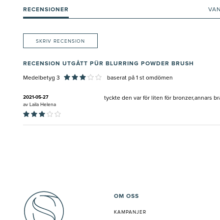
RECENSIONER
VA
SKRIV RECENSION
RECENSION UTGÅTT PÜR BLURRING POWDER BRUSH
Medelbetyg 3
baserat på
1
st omdömen
2021-05-27
tyckte den var för liten för bronzer,annars br
av
Laila Helena
OM OSS
KAMPANJER