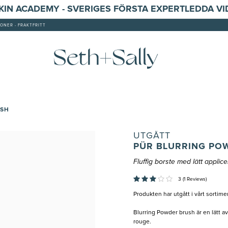
SKIN ACADEMY - SVERIGES FÖRSTA EXPERTLEDDA V
ONER - FRAKTFRITT
USH
UTGÅTT
PÜR BLURRING PO
Fluffig borste med lätt applic
3 (1 Reviews)
Produkten har utgått i vårt sortime
Blurring Powder brush är en lätt a
rouge.