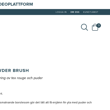
IDEOPLATTFORM
LOGGA IN
OM OSS
KUNDTJÄNST
0
WDER BRUSH
ering av tex rouge och puder
nt.
vsmalnande borstesom gör det lätt att få enjämn fin yta med puder och