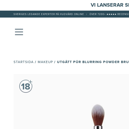
VI LANSERAR 
SVERIGES LEDANDE EXPERTER PÅ HUDVÅRD ONLINE
|
ÖVER 7200+ ★★★★★ RECENSI
/
/
UTGÅTT PÜR BLURRING POWDER BR
STARTSIDA
MAKEUP