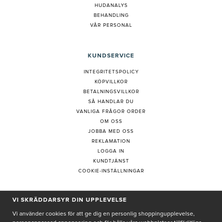
HUDANALYS
BEHANDLING
VÅR PERSONAL
KUNDSERVICE
INTEGRITETSPOLICY
KÖPVILLKOR
BETALNINGSVILLKOR
SÅ HANDLAR DU
VANLIGA FRÅGOR ORDER
OM OSS
JOBBA MED OSS
REKLAMATION
LOGGA IN
KUNDTJÄNST
COOKIE-INSTÄLLNINGAR
VI SKRÄDDARSYR DIN UPPLEVELSE
PRENUMERERA PÅ NYHETSBREV
Vi använder cookies för att ge dig en personlig shoppingupplevelse,