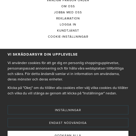
VANLIGA FRÅGOR ORDER
OM OSS
JOBBA MED OSS
REKLAMATION
LOGGA IN
KUNDTJÄNST
COOKIE-INSTÄLLNINGAR
VI SKRÄDDARSYR DIN UPPLEVELSE
PRENUMERERA PÅ NYHETSBREV
Vi använder cookies för att ge dig en personlig shoppingupplevelse,
personanpassad annonsering och för hålla våra webbplatser tillförlitliga
och säkra. För detta ändamål samlar vi in information om användarna,
deras mönster och deras enheter.
Genom att ge min e-post, accepterar jag Seth och Sally
integritetspolicy
Klicka på "Okej" om du tillåter alla cookies eller välj vilka cookies du tillåter
och vilka du vill stänga av genom att klicka på "Inställningar" nedan.
De uppgifter du matar in kommer endast användas till våra nyhetsbrev.
INSTÄLLNINGAR
ENDAST NÖDVÄNDIGA
© SETH AND SALLY 2025
PRIVACY POLICY
TERMS & CONDITIONS
INSTORE
4,9 I BETYG BASERAT PÅ ÖVER 5000 OMDÖMEN
GODKÄNN ALLA