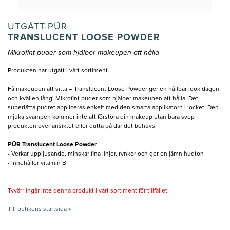
UTGÅTT-PÜR
TRANSLUCENT LOOSE POWDER
Mikrofint puder som hjälper makeupen att hålla
Produkten har utgått i vårt sortiment.
Få makeupen att sitta – Translucent Loose Powder ger en hållbar look dagen
och kvällen lång!​ Mikrofint puder som hjälper makeupen att hålla. Det
superlätta pudret appliceras enkelt med den smarta applikatorn i locket. Den
mjuka svampen kommer inte att förstöra din makeup utan bara svep
produkten över ansiktet eller dutta på där det behövs.
PÜR Translucent Loose Powder
- Verkar uppljusande, minskar fina linjer, rynkor och ger en jämn hudton
- Innehåller vitamin B
Tyvärr ingår inte denna produkt i vårt sortiment för tillfället.
Till butikens startsida »