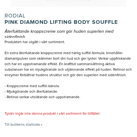
RODIAL
PINK DIAMOND LIFTING BODY SOUFFLE
Återfuktande kroppscreme som gör huden superlen med
sidenfinish
Produkten har utgått i vårt sortiment.
En extra återfuktande kroppscreme med härlig sufflé-formula. Innehåller
diamantpulver som skämmer bort din hud och ger lyster. Verkar uppfriskande
och har en uppstramande effekt. En kraftfull sammansättning aktiva
substanser har en mjukgörande och utjämnande effekt på huden. Retinol och
enzymer förbättrar hudens struktur och gör den superlen med sidenfinish.
- Kroppscreme med sufflé-känsla.
- Mjukgörande och återfuktande.
- Retinol verkar utslätande och uppstramande.
Tyvärr ingår inte denna produkt i vårt sortiment för tillfället.
Till butikens startsida »