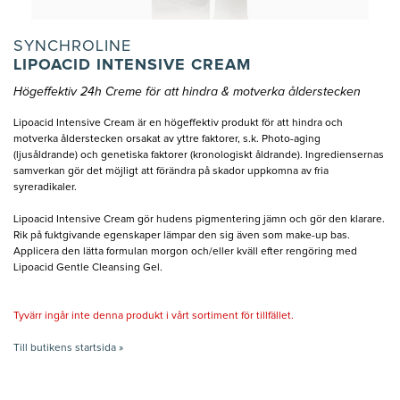
SYNCHROLINE
LIPOACID INTENSIVE CREAM
Högeffektiv 24h Creme för att hindra & motverka ålderstecken
Lipoacid Intensive Cream är en högeffektiv produkt för att hindra och
motverka ålderstecken orsakat av yttre faktorer, s.k. Photo-aging
(ljusåldrande) och genetiska faktorer (kronologiskt åldrande). Ingrediensernas
samverkan gör det möjligt att förändra på skador uppkomna av fria
syreradikaler.
Lipoacid Intensive Cream gör hudens pigmentering jämn och gör den klarare.
Rik på fuktgivande egenskaper lämpar den sig även som make-up bas.
Applicera den lätta formulan morgon och/eller kväll efter rengöring med
Lipoacid Gentle Cleansing Gel.
Tyvärr ingår inte denna produkt i vårt sortiment för tillfället.
Till butikens startsida »