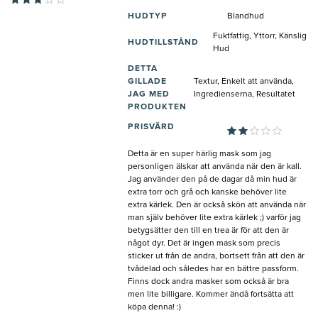
HUDTYP
Blandhud
Fuktfattig, Yttorr, Känslig
HUDTILLSTÅND
Hud
DETTA
GILLADE
Textur, Enkelt att använda,
JAG MED
Ingredienserna, Resultatet
PRODUKTEN
PRISVÄRD
Detta är en super härlig mask som jag
personligen älskar att använda när den är kall.
Jag använder den på de dagar då min hud är
extra torr och grå och kanske behöver lite
extra kärlek. Den är också skön att använda när
man själv behöver lite extra kärlek ;) varför jag
betygsätter den till en trea är för att den är
något dyr. Det är ingen mask som precis
sticker ut från de andra, bortsett från att den är
tvådelad och således har en bättre passform.
Finns dock andra masker som också är bra
men lite billigare. Kommer ändå fortsätta att
köpa denna! :)