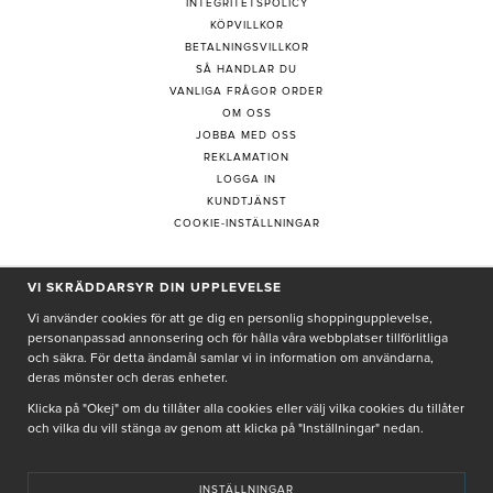
INTEGRITETSPOLICY
KÖPVILLKOR
BETALNINGSVILLKOR
SÅ HANDLAR DU
VANLIGA FRÅGOR ORDER
OM OSS
JOBBA MED OSS
REKLAMATION
LOGGA IN
KUNDTJÄNST
COOKIE-INSTÄLLNINGAR
VI SKRÄDDARSYR DIN UPPLEVELSE
PRENUMERERA PÅ NYHETSBREV
Vi använder cookies för att ge dig en personlig shoppingupplevelse,
personanpassad annonsering och för hålla våra webbplatser tillförlitliga
och säkra. För detta ändamål samlar vi in information om användarna,
deras mönster och deras enheter.
Genom att ge min e-post, accepterar jag Seth och Sally
integritetspolicy
Klicka på "Okej" om du tillåter alla cookies eller välj vilka cookies du tillåter
och vilka du vill stänga av genom att klicka på "Inställningar" nedan.
De uppgifter du matar in kommer endast användas till våra nyhetsbrev.
INSTÄLLNINGAR