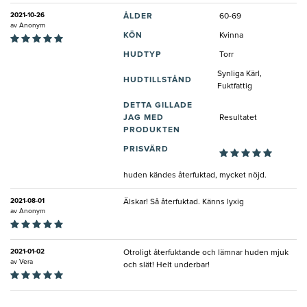
2021-10-26
ÅLDER
60-69
av
Anonym
KÖN
Kvinna
HUDTYP
Torr
Synliga Kärl,
HUDTILLSTÅND
Fuktfattig
DETTA GILLADE
JAG MED
Resultatet
PRODUKTEN
PRISVÄRD
huden kändes återfuktad, mycket nöjd.
2021-08-01
Älskar! Så återfuktad. Känns lyxig
av
Anonym
2021-01-02
Otroligt återfuktande och lämnar huden mjuk
av
Vera
och slät! Helt underbar!