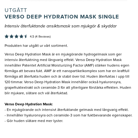
UTGÅTT
VERSO DEEP HYDRATION MASK SINGLE
Intensiv återfuktande ansiktsmask som mjukgör & skyddar
4,5 (4 Reviews)
Produkten har utgått ur vårt sortiment.
Verso Deep Hydration Mask är en mjukgörande hydrogelmask som ger
intensiv återfuktning med långvarig effekt. Verso Deep Hydration Mask
innehåller Patentet Artificial Moisturizing Factor (AMF) stärker hudens egen
förmåga att bevara fukt. AMF är ett nanopartikelkomplex som har en kraftfull
förmåga att återfukta huden och är stabil över tid. Huden återfuktas i upp till
120 timmar. Verso Deep Hydration Mask innehåller också hyaluronsyra,
grapefruktextrakt och ceramide-3 för att ytterligare förstärka effekten. Huden
blir mjukare, slätare och väl återfuktad.
Verso Deep Hydration Mask:
- En mjukgörande och intensivt återfuktande gelmask med långvarig effekt.
- Innehåller hyaluronsyra och ceramide-3 som har fuktbevarande egenskaper.
- Gör huden slätare med mer lyster.