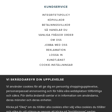
KUNDSERVICE
INTEGRITETSPOLICY
KÖPVILLKOR
BETALNINGSVILLKOR
SÅ HANDLAR DU
VANLIGA FRÅGOR ORDER
OM OSS
JOBBA MED OSS
REKLAMATION
LOGGA IN
KUNDTJÄNST
COOKIE-INSTÄLLNINGAR
PRENUMERERA PÅ NYHETSBREV
VI SKRÄDDARSYR DIN UPPLEVELSE
Vi använder cookies för att ge dig en personlig shoppingupplevelse,
personanpassad annonsering och för hålla våra webbplatser tillförlitliga
och säkra. För detta ändamål samlar vi in information om användarna,
deras mönster och deras enheter.
Genom att ge min e-post, accepterar jag Seth och Sally
integritetspolicy
Klicka på "Okej" om du tillåter alla cookies eller välj vilka cookies du tillåter
och vilka du vill stänga av genom att klicka på "Inställningar" nedan.
De uppgifter du matar in kommer endast användas till våra nyhetsbrev.