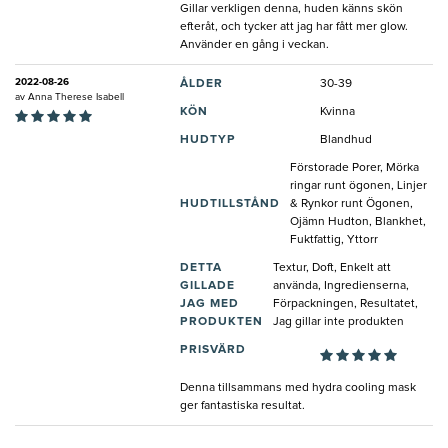
Gillar verkligen denna, huden känns skön
efteråt, och tycker att jag har fått mer glow.
Använder en gång i veckan.
2022-08-26
ÅLDER
30-39
av
Anna Therese Isabell
KÖN
Kvinna
HUDTYP
Blandhud
Förstorade Porer, Mörka
ringar runt ögonen, Linjer
HUDTILLSTÅND
& Rynkor runt Ögonen,
Ojämn Hudton, Blankhet,
Fuktfattig, Yttorr
DETTA
Textur, Doft, Enkelt att
GILLADE
använda, Ingredienserna,
JAG MED
Förpackningen, Resultatet,
PRODUKTEN
Jag gillar inte produkten
PRISVÄRD
Denna tillsammans med hydra cooling mask
ger fantastiska resultat.