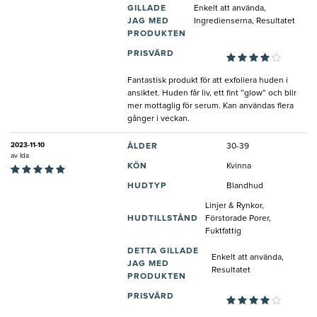
GILLADE
Enkelt att använda,
JAG MED
Ingredienserna, Resultatet
PRODUKTEN
PRISVÄRD
Fantastisk produkt för att exfoliera huden i
ansiktet. Huden får liv, ett fint ”glow” och blir
mer mottaglig för serum. Kan användas flera
gånger i veckan.
2023-11-10
ÅLDER
30-39
av
Ida
KÖN
Kvinna
HUDTYP
Blandhud
Linjer & Rynkor,
HUDTILLSTÅND
Förstorade Porer,
Fuktfattig
DETTA GILLADE
Enkelt att använda,
JAG MED
Resultatet
PRODUKTEN
PRISVÄRD