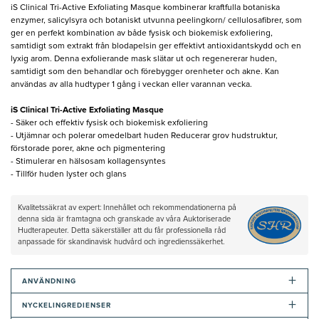
iS Clinical Tri-Active Exfoliating Masque kombinerar kraftfulla botaniska
enzymer, salicylsyra och botaniskt utvunna peelingkorn/ cellulosafibrer, som
ger en perfekt kombination av både fysisk och biokemisk exfoliering,
samtidigt som extrakt från blodapelsin ger effektivt antioxidantskydd och en
lyxig arom. Denna exfolierande mask slätar ut och regenererar huden,
samtidigt som den behandlar och förebygger orenheter och akne. Kan
användas av alla hudtyper 1 gång i veckan eller varannan vecka.
iS Clinical Tri-Active Exfoliating Masque
- Säker och effektiv fysisk och biokemisk exfoliering
- Utjämnar och polerar omedelbart huden Reducerar grov hudstruktur,
förstorade porer, akne och pigmentering
- Stimulerar en hälsosam kollagensyntes
- Tillför huden lyster och glans
Kvalitetssäkrat av expert: Innehållet och rekommendationerna på
denna sida är framtagna och granskade av våra Auktoriserade
Hudterapeuter. Detta säkerställer att du får professionella råd
anpassade för skandinavisk hudvård och ingredienssäkerhet.
+
ANVÄNDNING
+
NYCKELINGREDIENSER