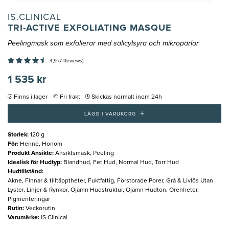
IS.CLINICAL
TRI-ACTIVE EXFOLIATING MASQUE
Peelingmask som exfolierar med salicylsyra och mikropärlor
4,9 (7 Reviews)
1 535 kr
Finns i lager
Fri frakt
Skickas normalt inom 24h
+
LÄGG I VARUKORG
Storlek
:
120 g
För
:
Henne, Honom
Produkt Ansikte
:
Ansiktsmask, Peeling
Idealisk för Hudtyp
:
Blandhud, Fet Hud, Normal Hud, Torr Hud
Hudtillstånd
:
Akne, Finnar & tilltäpptheter, Fuktfattig, Förstorade Porer, Grå & Livlös Utan
Lyster, Linjer & Rynkor, Ojämn Hudstruktur, Ojämn Hudton, Orenheter,
Pigmenteringar
Rutin
:
Veckorutin
Varumärke
:
iS Clinical