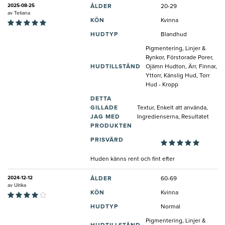
2025-08-25
ÅLDER
20-29
av
Tetiana
KÖN
Kvinna
HUDTYP
Blandhud
Pigmentering, Linjer &
Rynkor, Förstorade Porer,
HUDTILLSTÅND
Ojämn Hudton, Ärr, Finnar,
Yttorr, Känslig Hud, Torr
Hud - Kropp
DETTA
GILLADE
Textur, Enkelt att använda,
JAG MED
Ingredienserna, Resultatet
PRODUKTEN
PRISVÄRD
Huden känns rent och fint efter
2024-12-12
ÅLDER
60-69
av
Ulrika
KÖN
Kvinna
HUDTYP
Normal
Pigmentering, Linjer &