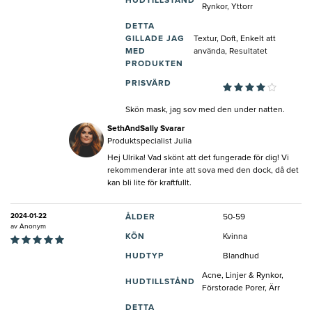
HUDTILLSTÅND
Rynkor, Yttorr
DETTA
GILLADE JAG
Textur, Doft, Enkelt att
MED
använda, Resultatet
PRODUKTEN
PRISVÄRD
Skön mask, jag sov med den under natten.
SethAndSally Svarar
Produktspecialist Julia
Hej Ulrika! Vad skönt att det fungerade för dig! Vi
rekommenderar inte att sova med den dock, då det
kan bli lite för kraftfullt.
2024-01-22
ÅLDER
50-59
av
Anonym
KÖN
Kvinna
HUDTYP
Blandhud
Acne, Linjer & Rynkor,
HUDTILLSTÅND
Förstorade Porer, Ärr
DETTA