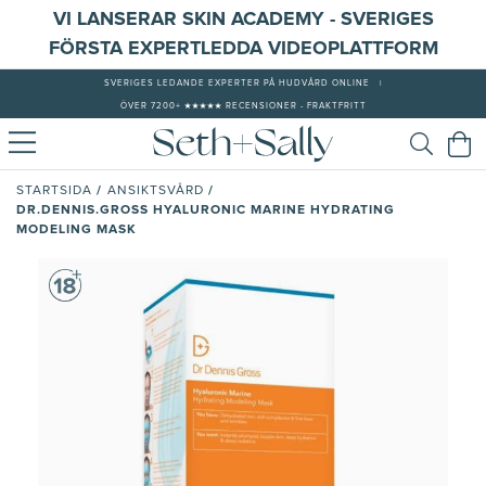
VI LANSERAR SKIN ACADEMY - SVERIGES
FÖRSTA EXPERTLEDDA VIDEOPLATTFORM
SVERIGES LEDANDE EXPERTER PÅ HUDVÅRD ONLINE
|
ÖVER 7200+ ★★★★★ RECENSIONER - FRAKTFRITT
/
/
STARTSIDA
ANSIKTSVÅRD
DR.DENNIS.GROSS HYALURONIC MARINE HYDRATING
MODELING MASK