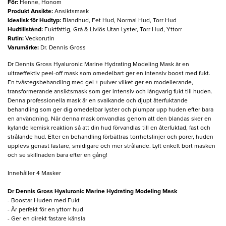
För
:
Henne, Honom
Produkt Ansikte
:
Ansiktsmask
Idealisk för Hudtyp
:
Blandhud, Fet Hud, Normal Hud, Torr Hud
Hudtillstånd
:
Fuktfattig, Grå & Livlös Utan Lyster, Torr Hud, Yttorr
Rutin
:
Veckorutin
Varumärke
:
Dr. Dennis Gross
Dr Dennis Gross Hyaluronic Marine Hydrating Modeling Mask är en
ultraeffektiv peel-off mask som omedelbart ger en intensiv boost med fukt.
En tvåstegsbehandling med gel + pulver vilket ger en modellerande,
transformerande ansiktsmask som ger intensiv och långvarig fukt till huden.
Denna professionella mask är en svalkande och djupt återfuktande
behandling som ger dig omedelbar lyster och plumpar upp huden efter bara
en användning. När denna mask omvandlas genom att den blandas sker en
kylande kemisk reaktion så att din hud förvandlas till en återfuktad, fast och
strålande hud. Efter en behandling förbättras torrhetslinjer och porer, huden
upplevs genast fastare, smidigare och mer strålande. Lyft enkelt bort masken
och se skillnaden bara efter en gång!
Innehåller 4 Masker
Dr Dennis Gross Hyaluronic Marine Hydrating Modeling Mask
- Boostar Huden med Fukt
- Är perfekt för en yttorr hud
- Ger en direkt fastare känsla