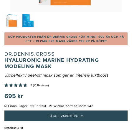
KÖP PRODUKTER FRÅN DR DENNIS GROSS FÖR MINST 500 KR OCH FÅ
LIFT + REPAIR EYE MASK VÄRDE 195 KR PÅ KÖPET
DR.DENNIS.GROSS
HYALURONIC MARINE HYDRATING
MODELING MASK
Ultraeffektiv peel-off mask som ger en intensiv fuktboost
5 (10 Reviews)
695 kr
Finns i lager
Fri frakt
Skickas normalt inom 24h
+
LÄGG I VARUKORG
Storlek
:
4 st