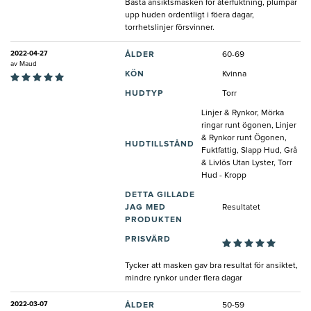
Bästa ansiktsmasken för återfuktning, plumpar
upp huden ordentligt i föera dagar,
torrhetslinjer försvinner.
2022-04-27
ÅLDER
60-69
av
Maud
KÖN
Kvinna
HUDTYP
Torr
Linjer & Rynkor, Mörka
ringar runt ögonen, Linjer
& Rynkor runt Ögonen,
HUDTILLSTÅND
Fuktfattig, Slapp Hud, Grå
& Livlös Utan Lyster, Torr
Hud - Kropp
DETTA GILLADE
JAG MED
Resultatet
PRODUKTEN
PRISVÄRD
Tycker att masken gav bra resultat för ansiktet,
mindre rynkor under flera dagar
2022-03-07
ÅLDER
50-59