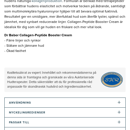
hudens naturliga
kollagenproduktion
. Formulan är berikad med tetrapeptider
som förbättrar hudens elasticitet och motverkar tecken på åldrande, samtidigt
som multimolekylära hyaluronsyror hjälper till att bevara optimal fuktnivå.
Resultatet ger en smidigare, mer återfuktad hud som återfår lyster, spänst och
jämnhet, med synbart reducerade linjer. Collagen-Peptide Booster Cream är
idealisk för dig som vill ge huden en friskare och mer vital look.
Dr Babor Collagen-Peptide Booster Cream
- Färre linjer och rynkor
- Slätare och jämnare hud
- Ökad fasthet
Kvalitetssäkrat av expert: Innehållet och rekommendationerna på
denna sida är framtagna och granskade av våra Auktoriserade
Hudterapeuter. Detta säkerställer att du får professionella råd
anpassade för skandinavisk hudvård och ingredienssäkerhet.
+
ANVÄNDNING
+
NYCKELINGREDIENSER
+
PASSAR TILL