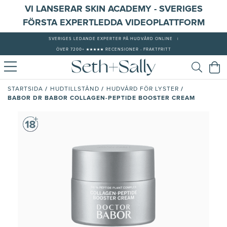
VI LANSERAR SKIN ACADEMY - SVERIGES
FÖRSTA EXPERTLEDDA VIDEOPLATTFORM
SVERIGES LEDANDE EXPERTER PÅ HUDVÅRD ONLINE
|
ÖVER 7200+ ★★★★★ RECENSIONER - FRAKTFRITT
/
/
/
STARTSIDA
HUDTILLSTÅND
HUDVÅRD FÖR LYSTER
BABOR DR BABOR COLLAGEN-PEPTIDE BOOSTER CREAM