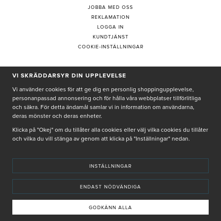
JOBBA MED OSS
REKLAMATION
LOGGA IN
KUNDTJÄNST
COOKIE-INSTÄLLNINGAR
PRENUMERERA PÅ NYHETSBREV
VI SKRÄDDARSYR DIN UPPLEVELSE
Vi använder cookies för att ge dig en personlig shoppingupplevelse,
personanpassad annonsering och för hålla våra webbplatser tillförlitliga
och säkra. För detta ändamål samlar vi in information om användarna,
deras mönster och deras enheter.
Genom att ge min e-post, accepterar jag Seth och Sally
integritetspolicy
Klicka på "Okej" om du tillåter alla cookies eller välj vilka cookies du tillåter
och vilka du vill stänga av genom att klicka på "Inställningar" nedan.
De uppgifter du matar in kommer endast användas till våra nyhetsbrev.
INSTÄLLNINGAR
ENDAST NÖDVÄNDIGA
© SETH AND SALLY 2025
PRIVACY POLICY
TERMS & CONDITIONS
INSTORE
4,9 I BETYG BASERAT PÅ ÖVER 5000 OMDÖMEN
GODKÄNN ALLA
INNEHÅLLET OCH REKOMMENDATIONERNA PÅ DENNA SIDA ÄR FRAMTAGNA OCH GRANSKADE
AV VÅRA AUKTORISERADE HUDTERAPEUTER.