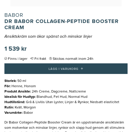
BABOR
DR BABOR COLLAGEN-PEPTIDE BOOSTER
CREAM
Ansiktskräm som ökar spänst och minskar linjer
1 539 kr
Finns i lager
Fri frakt
Skickas normalt inom 24h
+
LÄGG I VARUKORG
Storlek
:
50 ml
För
:
Henne, Honom
Produkt Ansikte
:
24h Creme, Dagcreme, Nattcreme
Idealisk för Hudtyp
:
Blandhud, Fet Hud, Normal Hud
Hudtillstånd
:
Grå & Livlös Utan Lyster, Linjer & Rynkor, Nedsatt elasticitet
Rutin
:
Kväll, Morgon
Varumärke
:
Babor
Dr Babor Collagen-Peptide Booster Cream är en uppstramande ansiktskräm
som motverkar och minskar linjer, rynkor och slapp hud genom att stimulera