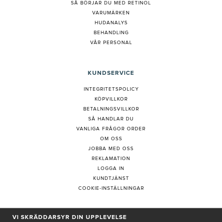
S
Å BÖRJAR DU MED RETINOL
VARUMÄRKEN
HUDANALYS
BEHANDLING
VÅR PERSONAL
KUNDSERVICE
INTEGRITETSPOLICY
KÖPVILLKOR
BETALNINGSVILLKOR
SÅ HANDLAR DU
VANLIGA FRÅGOR ORDER
OM OSS
JOBBA MED OSS
REKLAMATION
LOGGA IN
KUNDTJÄNST
COOKIE-INSTÄLLNINGAR
VI SKRÄDDARSYR DIN UPPLEVELSE
PRENUMERERA PÅ NYHETSBREV