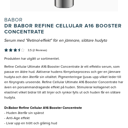
BABOR
DR BABOR REFINE CELLULAR A16 BOOSTER
CONCENTRATE
Serum med "Retinol-effekt" för en jämnare, slätare hudyta
3,5 (2 Reviews)
Produkten har utgått ur sortimentet.
Refine Cellular Ultimate A16 Booster Concentrate är ett effektiv serum, som
passar en äldre hud. Aktiverar hudens förnyelseprocess och ger en jämnare
hudyta och den återfår sin vitalitet. Pigmenteringar ljusas upp vilket leder till
en föryngrats urseende. Refine Cellular Ultimate A16 Booster Concentrate har
även en porsammandragande effekt på huden. Stimulerar kollagenet och
elastinet vilket bidrar till att linjer och rynkor fylls ut och huden får en slätare
hudyta.
Dr.Babor Refine Cellular A16 Booster Concentrate
- Huden återfår sin spänst
- Anti-Age effekt
- Livar upp en trött och glåmig hud