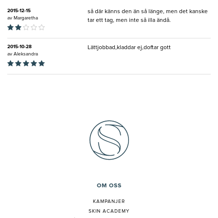
2015-12-15
så där känns den än så länge, men det kanske
av
Margaretha
tar ett tag, men inte så illa ändå.
2015-10-28
Lättjobbad,kladdar ej,doftar gott
av
Aleksandra
OM OSS
KAMPANJER
SKIN ACADEMY