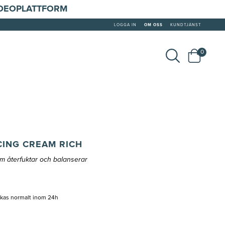
IDEOPLATTFORM
LOGGA IN
OM OSS
KUNDTJÄNST
0
CING CREAM RICH
m återfuktar och balanserar
ckas normalt inom 24h