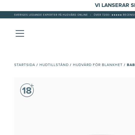
VI LANSERAR 
SVERIGES LEDANDE EXPERTER PÅ HUDVÅRD ONLINE
|
ÖVER 7200+ ★★★★★ RECENSI
/
/
/
BAB
STARTSIDA
HUDTILLSTÅND
HUDVÅRD FÖR BLANKHET