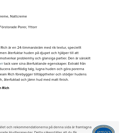
reme, Nattcreme
 Förstorade Porer, Yttorr
ich är en 24-timmarskräm med rik textur, speciellt
en återfuktar huden på djupet och hjälper till att
 motverkar problemhy och glansiga partier. Den är särskilt
orr
tack vare sina återfuktande egenskaper. Extrakt från
reducera överflödig talg, lugna huden och göra porerna
eam Rich förebygger tilltäpptheter och stödjer hudens
sch, återfuktad och jämn hud med matt finish.
m Rich
hållet och rekommendationerna på denna sida är framtagna
rade Hudterapeuter. Detta säkerställer att du får