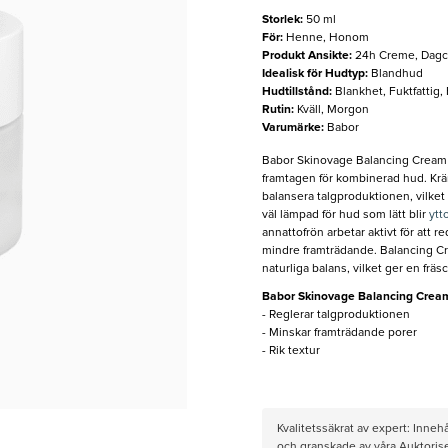
Storlek
:
50 ml
För
:
Henne, Honom
Produkt Ansikte
:
24h Creme, Dagc
Idealisk för Hudtyp
:
Blandhud
Hudtillstånd
:
Blankhet, Fuktfattig,
Rutin
:
Kväll, Morgon
Varumärke
:
Babor
Babor Skinovage Balancing Cream R
framtagen för kombinerad hud. Kräm
balansera talgproduktionen, vilket
väl lämpad för hud som lätt blir
ytt
annattofrön arbetar aktivt för att 
mindre framträdande. Balancing Cr
naturliga balans, vilket ger en frä
Babor Skinovage Balancing Crea
- Reglerar talgproduktionen
- Minskar framträdande porer
- Rik textur
Kvalitetssäkrat av expert: Inne
och granskade av våra Auktorise