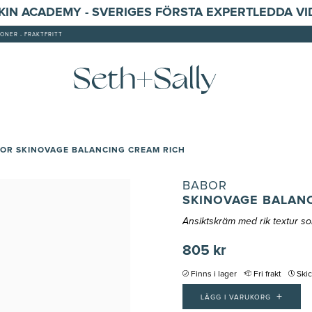
SKIN ACADEMY - SVERIGES FÖRSTA EXPERTLEDDA V
ONER - FRAKTFRITT
OR SKINOVAGE BALANCING CREAM RICH
BABOR
SKINOVAGE BALAN
Ansiktskräm med rik textur so
805 kr
Finns i lager
Fri frakt
Ski
+
LÄGG I VARUKORG