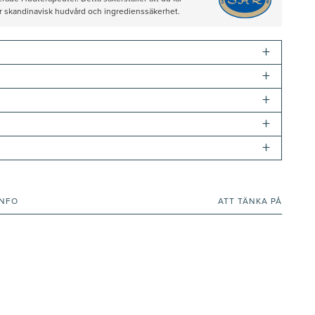
ör skandinavisk hudvård och ingredienssäkerhet.
+
+
+
+
+
INFO
ATT TÄNKA PÅ