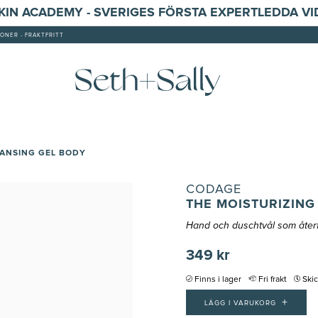
SKIN ACADEMY - SVERIGES FÖRSTA EXPERTLEDDA V
ONER - FRAKTFRITT
EANSING GEL BODY
CODAGE
THE MOISTURIZING
Hand och duschtvål som återf
349 kr
Finns i lager
Fri frakt
Ski
+
LÄGG I VARUKORG