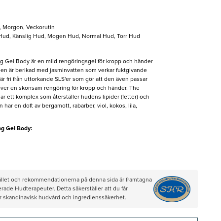
l, Morgon, Veckorutin
 Hud, Känslig Hud, Mogen Hud, Normal Hud, Torr Hud
 Gel Body är en mild rengöringsgel för kropp och händer
éen är berikad med jasminvatten som verkar fuktgivande
 fri från uttorkande SLS'er som gör att den även passar
er en skonsam rengöring för kropp och händer. The
r ett komplex som återställer hudens lipider (fetter) och
ar en doft av bergamott, rabarber, viol, kokos, lila,
ng Gel Body:
hållet och rekommendationerna på denna sida är framtagna
rade Hudterapeuter. Detta säkerställer att du får
ör skandinavisk hudvård och ingredienssäkerhet.