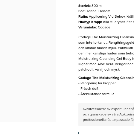
Storlek
:
300 ml
För
:
Henne, Honom
Rutin
:
Applicering Vid Behov, Kväl
Hudtyp Kropp
:
Alla Hudtyper, Fet
Varumärke
:
Codage
Codage The Moisturizing Cleansing
som inte torkar ut. Rengöringsgel
och lämnar huden mjuk. Formulan är
den mer känsliga huden som behöv
Moistruizing Cleansing Gel Body ha
lugnar med Aloe Vera. Rengöringen h
patchouli, vanilj och mysk.
Codage The Moisturizing Cleansi
- Rengöring för kroppen
- Fräsch doft
- Återfuktande formula
Kvalitetssäkrat av expert: Inne
och granskade av våra Auktorise
professionella råd anpassade f