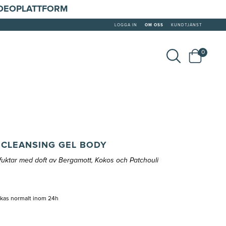
IDEOPLATTFORM
LOGGA IN
OM OSS
KUNDTJÄNST
0
 CLEANSING GEL BODY
uktar med doft av Bergamott, Kokos och Patchouli
ckas normalt inom 24h