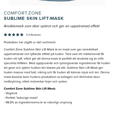
COMFORT.ZONE
SUBLIME SKIN LIFT-MASK
Ansiktsmask som ökar spänst och ger en uppstramad effekt
5 (1 Reviews)
Produkten har utgått ur vårt sortiment.
Comfort Zone Sublime Skin Lift-Mask är en mask som ger omedelbart
uppstramande och lyftande effekt på huden. Tack vare ett stärkelsenät får
huden ett lyft, vilket gör att denna mask är perfekt att använda sig av inför
speciella tillfällen. Med uppljusande och lystergivande ingredienser får huden
ett glow och ojämn hudton blir klarare på sikt. Sublime Skin Lift-Mask ger
huden massor med fukt, näring och får huden att kännas mjuk och len. Denna
mask boostar även hudens produktion av kollagen och förhindrar dess
nedbrytning, vilket motverkar linjer och rynkor.
Comfort Zone Sublime Skin Lift-Mask:
- Vegansk
- Perfekt "askunge-mask"
- 98,8% av ingredienserna är av naturligt ursprung