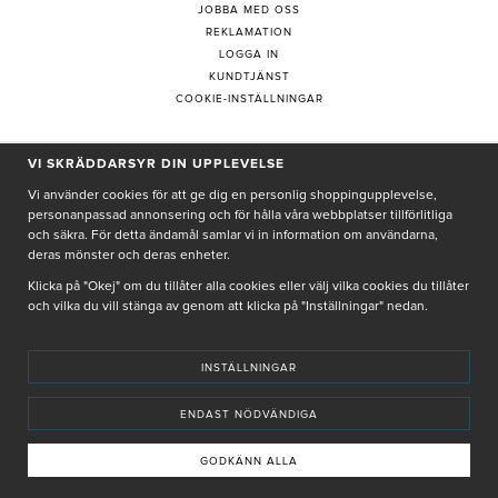
JOBBA MED OSS
REKLAMATION
LOGGA IN
KUNDTJÄNST
COOKIE-INSTÄLLNINGAR
VI SKRÄDDARSYR DIN UPPLEVELSE
PRENUMERERA PÅ NYHETSBREV
Vi använder cookies för att ge dig en personlig shoppingupplevelse,
personanpassad annonsering och för hålla våra webbplatser tillförlitliga
och säkra. För detta ändamål samlar vi in information om användarna,
deras mönster och deras enheter.
Genom att ge min e-post, accepterar jag Seth och Sally
integritetspolicy
Klicka på "Okej" om du tillåter alla cookies eller välj vilka cookies du tillåter
och vilka du vill stänga av genom att klicka på "Inställningar" nedan.
De uppgifter du matar in kommer endast användas till våra nyhetsbrev.
INSTÄLLNINGAR
ENDAST NÖDVÄNDIGA
© SETH AND SALLY 2025
PRIVACY POLICY
TERMS & CONDITIONS
INSTORE
4,9 I BETYG BASERAT PÅ ÖVER 5000 OMDÖMEN
GODKÄNN ALLA
INNEHÅLLET OCH REKOMMENDATIONERNA PÅ DENNA SIDA ÄR FRAMTAGNA OCH GRANSKADE
AV VÅRA AUKTORISERADE HUDTERAPEUTER.