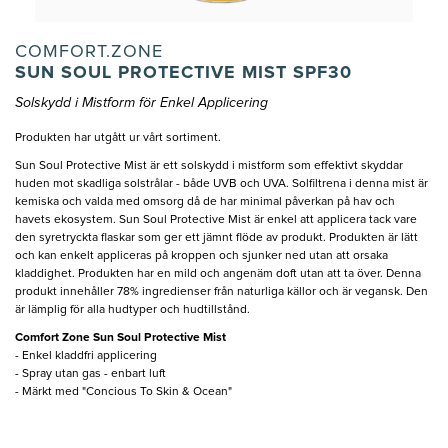
COMFORT.ZONE
SUN SOUL PROTECTIVE MIST SPF30
Solskydd i Mistform för Enkel Applicering
Produkten har utgått ur vårt sortiment.
Sun Soul Protective Mist är ett solskydd i mistform som effektivt skyddar
huden mot skadliga solstrålar - både UVB och UVA. Solfiltrena i denna mist är
kemiska och valda med omsorg då de har minimal påverkan på hav och
havets ekosystem. Sun Soul Protective Mist är enkel att applicera tack vare
den syretryckta flaskar som ger ett jämnt flöde av produkt. Produkten är lätt
och kan enkelt appliceras på kroppen och sjunker ned utan att orsaka
kladdighet. Produkten har en mild och angenäm doft utan att ta över. Denna
produkt innehåller 78% ingredienser från naturliga källor och är vegansk. Den
är lämplig för alla hudtyper och hudtillstånd.
Comfort Zone Sun Soul Protective Mist
- Enkel kladdfri applicering
- Spray utan gas - enbart luft
- Märkt med "Concious To Skin & Ocean"