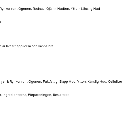
 Rynkor runt Ögonen, Rodnad, Ojämn Hudton, Yttorr, Känslig Hud
a
är lätt att applicera och känns bra.
injer & Rynkor runt Ögonen, Fuktfattig, Slapp Hud, Yttorr, Känslig Hud, Celluliter
a, Ingredienserna, Förpackningen, Resultatet