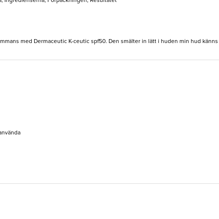
a, Ingredienserna, Förpackningen, Resultatet
mmans med Dermaceutic K-ceutic spf50. Den smälter in lätt i huden min hud känns f
 använda