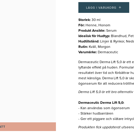
+
LÄGG I VARUKORG
Storlek
:
30 ml
För
:
Henne, Honom
Produkt Ansikte
:
Serum
Idealisk för Hudtyp
:
Blandhud, Fet
Hudtillstånd
:
Linjer & Rynkor, Nedsa
Rutin
:
Kväll, Morgon
Varumärke
:
Dermaceutic
Dermaceutic Derma Lift 5,0 är ett
lyftande effekt på huden. Formula
resultatet över tid och förbättrar 
mest känsliga. Derma Lift 5,0 är s
ögonserum för att reducera trötth
Derma Lift 5,0 är ett bra alternativ
Dermaceutic Derma Lift 5,0:
- Kan användas som ögonserum
- Stärker hudbarriären
- Ger ett piggare och slätare intryc
ATT
Produkten fick uppdaterat utseen