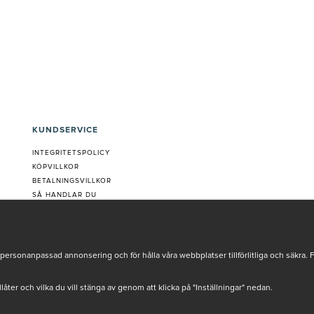
KUNDSERVICE
INTEGRITETSPOLICY
KÖPVILLKOR
BETALNINGSVILLKOR
SÅ HANDLAR DU
VANLIGA FRÅGOR ORDER
OM OSS
JOBBA MED OSS
REKLAMATION
personanpassad annonsering och för hålla våra webbplatser tillförlitliga och säkra. 
COOKIE-INSTÄLLNINGAR
tillåter och vilka du vill stänga av genom att klicka på "Inställningar" nedan.