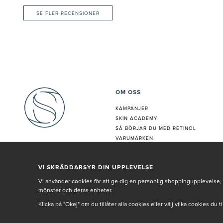
SE FLER RECENSIONER
OM OSS
KAMPANJER
SKIN ACADEMY
S
Å BÖRJAR DU MED RETINOL
VARUMÄRKEN
HUDANALYS
BEHANDLING
VI SKRÄDDARSYR DIN UPPLEVELSE
VÅR PERSONAL
Vi använder cookies för att ge dig en personlig shoppingupplevelse, 
mönster och deras enheter.
Klicka på "Okej" om du tillåter alla cookies eller välj vilka cookies du 