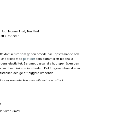
 Hud, Normal Hud, Torr Hud
tt elasticitet
 effektivt serum som ger en omedelbar uppstramande och
n är berikad med
peptider
som bidrar till att bibehålla
hudens elasticitet. Serumet passar alla hudtyper, även den
konsamt och irriterar inte huden. Det fungerar utmärkt som
etstecken och ge ett piggare utseende.
 för dig som inte kan eller vill använda retinol.
k
de våren 2026.