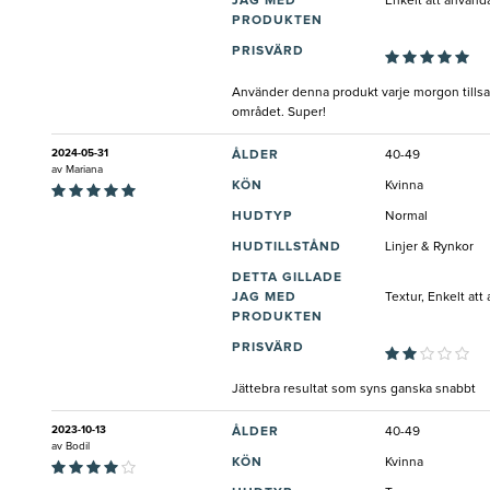
JAG MED
Enkelt att använd
PRODUKTEN
PRISVÄRD
Använder denna produkt varje morgon tillsa
området. Super!
2024-05-31
ÅLDER
40-49
av
Mariana
KÖN
Kvinna
HUDTYP
Normal
HUDTILLSTÅND
Linjer & Rynkor
DETTA GILLADE
JAG MED
Textur, Enkelt att
PRODUKTEN
PRISVÄRD
Jättebra resultat som syns ganska snabbt
2023-10-13
ÅLDER
40-49
av
Bodil
KÖN
Kvinna