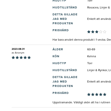
HUDTYP
Torr
HUDTILLSTÅND
Rosacea, Linjer &
DETTA GILLADE
JAG MED
Enkelt att använd
PRODUKTEN
PRISVÄRD
Har bara använt denna produkt i 1 vecka. Den 
2023-08-31
ÅLDER
60-69
av
Anonym
KÖN
Kvinna
HUDTYP
Torr
HUDTILLSTÅND
Linjer & Rynkor, L
DETTA GILLADE
JAG MED
Enkelt att använd
PRODUKTEN
PRISVÄRD
Uppstramande. Väldigt skön att ha i rutinen