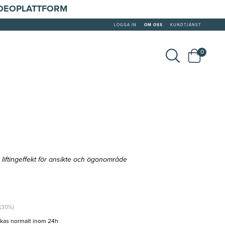
IDEOPLATTFORM
LOGGA IN
OM OSS
KUNDTJÄNST
0
iftingeffekt för ansikte och ögonområde
 (30%)
ckas normalt inom 24h