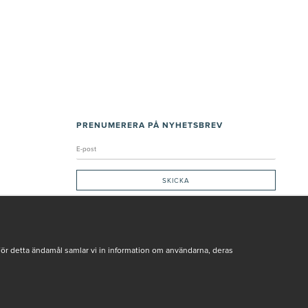
PRENUMERERA PÅ NYHETSBREV
Genom att ge min e-post, accepterar jag Seth och Sally
integritetspolicy
De uppgifter du matar in kommer endast användas till våra nyhetsbrev.
För detta ändamål samlar vi in information om användarna, deras