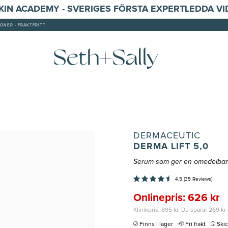
SKIN ACADEMY - SVERIGES FÖRSTA EXPERTLEDDA V
ONER - FRAKTFRITT
DERMACEUTIC
DERMA LIFT 5,0
Serum som ger en omedelbar l
4,5 (35 Reviews)
Onlinepris: 626 kr
Klinikpris: 895 kr. Du sparar 269 kr
Finns i lager
Fri frakt
Ski