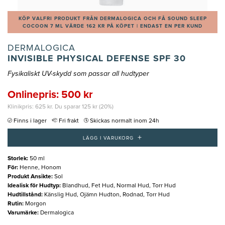
KÖP VALFRI PRODUKT FRÅN DERMALOGICA OCH FÅ SOUND SLEEP
COCOON 7 ML VÄRDE 162 KR PÅ KÖPET | ENDAST EN PER KUND
DERMALOGICA
INVISIBLE PHYSICAL DEFENSE SPF 30
Fysikaliskt UV-skydd som passar all hudtyper
Onlinepris: 500 kr
Klinikpris: 625 kr. Du sparar 125 kr (20%)
Finns i lager
Fri frakt
Skickas normalt inom 24h
+
LÄGG I VARUKORG
Storlek
:
50 ml
För
:
Henne, Honom
Produkt Ansikte
:
Sol
Idealisk för Hudtyp
:
Blandhud, Fet Hud, Normal Hud, Torr Hud
Hudtillstånd
:
Känslig Hud, Ojämn Hudton, Rodnad, Torr Hud
Rutin
:
Morgon
Varumärke
:
Dermalogica