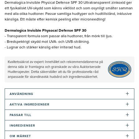
Dermalogica Invisible Physical Defense SPF 30 Ultratransparent zinkoxid ger
ett fysikaliskt UV-skydd som känns viktlöst och som osynligt smälter samman
med alla olika hudtoner. Passar samtliga hudtyper och hudtillstånd, inklusive
känsliga. Ett måste efter kemisk peeling eller microneedling!
Dermalogica Invisible Physocal Defense SPF 30
- Transparent formula som passar alla hudtoner, från mörk till ljus.
- Bredspektrigt skydd mot UVA- och UVB-strålning.
- Lugnar och stärker känslig eller irriterad hud.
Kvalitetssäkrat av expert: Innehållet och rekommendationerna på
denna sida är framtagna och granskade av våra Auktoriserade
Hudterapeuter. Detta säkerställer att du får professionella råd
anpassade för skandinavisk hudvård och ingredienssäkerhet.
+
ANVÄNDNING
+
AKTIVA INGREDIENSER
+
PASSAR TILL
+
INGREDIENSER
+
OM MÄRKET