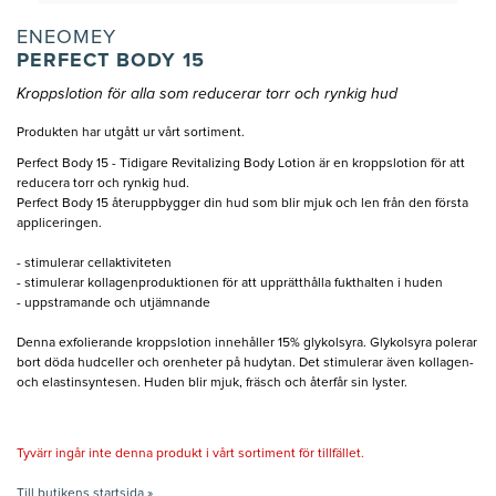
ENEOMEY
PERFECT BODY 15
Kroppslotion för alla som reducerar torr och rynkig hud
Produkten har utgått ur vårt sortiment.
Perfect Body 15 - Tidigare Revitalizing Body Lotion är en kroppslotion för att
reducera torr och rynkig hud.
Perfect Body 15 återuppbygger din hud som blir mjuk och len från den första
appliceringen.
- stimulerar cellaktiviteten
- stimulerar kollagenproduktionen för att upprätthålla fukthalten i huden
- uppstramande och utjämnande
Denna exfolierande kroppslotion innehåller 15% glykolsyra. Glykolsyra polerar
bort döda hudceller och orenheter på hudytan. Det stimulerar även kollagen-
och elastinsyntesen. Huden blir mjuk, fräsch och återfår sin lyster.
Tyvärr ingår inte denna produkt i vårt sortiment för tillfället.
Till butikens startsida »